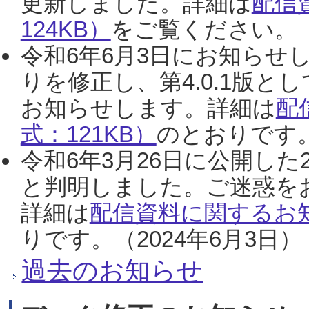
更新しました。詳細は
配信
124KB）
をご覧ください。（2
令和6年6月3日にお知らせし
りを修正し、第4.0.1版
お知らせします。詳細は
配
式：121KB）
のとおりです。
令和6年3月26日に公開した
と判明しました。ご迷惑を
詳細は
配信資料に関するお知
りです。（2024年6月3日）
過去のお知らせ