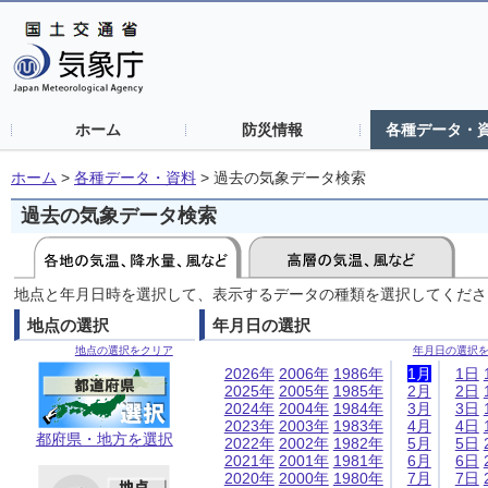
ホーム
防災情報
各種データ・
ホーム
>
各種データ・資料
>
過去の気象データ検索
過去の気象データ検索
地点と年月日時を選択して、表示するデータの種類を選択してくださ
地点の選択
年月日の選択
地点の選択をクリア
年月日の選択
2026年
2006年
1986年
1月
1日
2025年
2005年
1985年
2月
2日
2024年
2004年
1984年
3月
3日
2023年
2003年
1983年
4月
4日
都府県・地方を選択
2022年
2002年
1982年
5月
5日
2021年
2001年
1981年
6月
6日
2020年
2000年
1980年
7月
7日