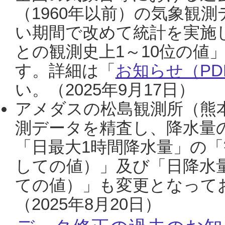
（1960年以前）の気象観
い期間で改めて統計を実施
との観測史上1～10位の値
す。詳細は「
お知らせ（PDF
い。（2025年9月17日）
アメダスの松島観測所（熊本
測データを精査し、降水量
「日最大1時間降水量」の「
しての値）」及び「日降水
ての値）」も変更となって
（2025年8月20日）