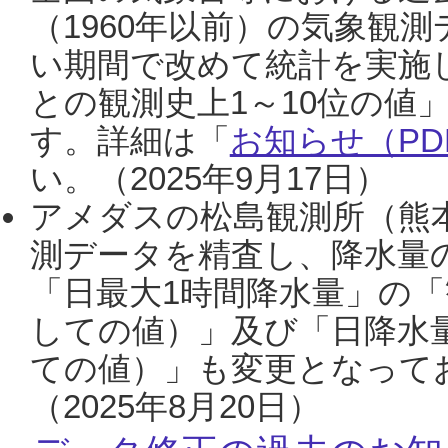
（1960年以前）の気象観
い期間で改めて統計を実施
との観測史上1～10位の値
す。詳細は「
お知らせ（PDF
い。（2025年9月17日）
アメダスの松島観測所（熊本
測データを精査し、降水量
「日最大1時間降水量」の「
しての値）」及び「日降水
ての値）」も変更となって
（2025年8月20日）