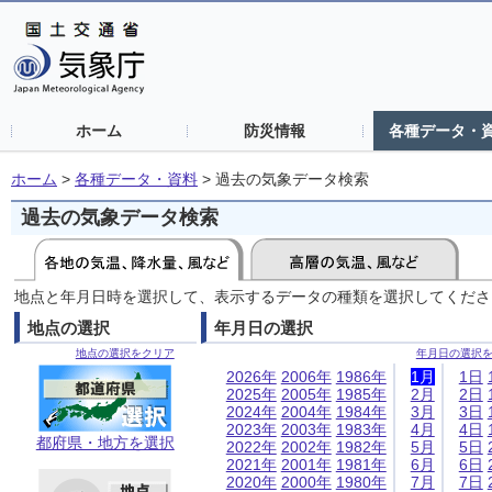
ホーム
防災情報
各種データ・
ホーム
>
各種データ・資料
>
過去の気象データ検索
過去の気象データ検索
地点と年月日時を選択して、表示するデータの種類を選択してくださ
地点の選択
年月日の選択
地点の選択をクリア
年月日の選択
2026年
2006年
1986年
1月
1日
2025年
2005年
1985年
2月
2日
2024年
2004年
1984年
3月
3日
2023年
2003年
1983年
4月
4日
都府県・地方を選択
2022年
2002年
1982年
5月
5日
2021年
2001年
1981年
6月
6日
2020年
2000年
1980年
7月
7日