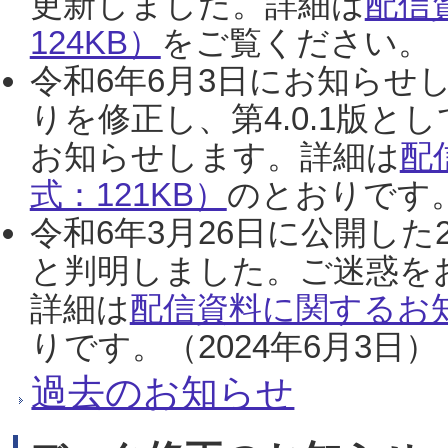
更新しました。詳細は
配信
124KB）
をご覧ください。（2
令和6年6月3日にお知らせし
りを修正し、第4.0.1版
お知らせします。詳細は
配
式：121KB）
のとおりです。
令和6年3月26日に公開した
と判明しました。ご迷惑を
詳細は
配信資料に関するお知
りです。（2024年6月3日）
過去のお知らせ