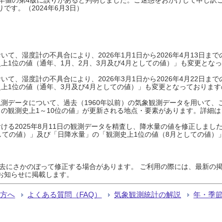
です。（2024年6月3日）
て、湿度計の不具合により、2026年1月1日から2026年4月13日
上1位の値（通年、1月、2月、3月及び4月としての値）」も変更とな
て、湿度計の不具合により、2026年3月1日から2026年4月22日
上1位の値（通年、3月及び4月としての値）」も変更となっておりますので
測データについて、過去（1960年以前）の気象観測データを用いて、
の観測史上1～10位の値」が更新される地点・要素があります。詳細は
ける2025年8月11日の観測データを精査し、降水量の値を修正しまし
しての値）」及び「日降水量」の「観測史上1位の値（8月としての値）
過去にさかのぼって修正する場合があります。 ご利用の際には、最新の掲
お知らせに掲載します。
る方へ
よくある質問（FAQ）
気象観測統計の解説
年・季