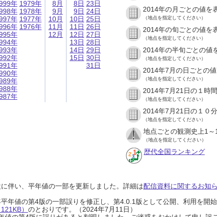
999年
1979年
8月
8日
23日
2014年の月ごとの値を
998年
1978年
9月
9日
24日
997年
1977年
10月
10日
25日
（地点を指定してください）
996年
1976年
11月
11日
26日
2014年の旬ごとの値を
995年
12月
12日
27日
（地点を指定してください）
994年
13日
28日
993年
14日
29日
2014年の半旬ごとの値
992年
15日
30日
（地点を指定してください）
991年
31日
2014年7月の日ごとの
990年
（地点を指定してください）
989年
988年
2014年7月21日の１
987年
（地点を指定してください）
2014年7月21日の１
（地点を指定してください）
地点ごとの観測史上1～
（地点を指定してください）
歴代全国ランキング
設に伴い、平年値の一部を更新しました。詳細は
配信資料に関するお知らせ
0年平年値の第4版の一部誤りを修正し、第4.0.1版として公開、利用を
21KB）
のとおりです。（2024年7月11日）
0年平年値の第4版に誤りがあると判明しました。ご迷惑をおかけして申し訳