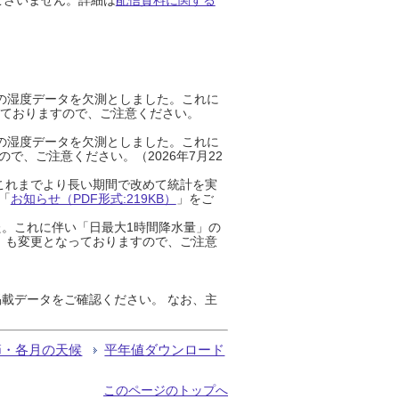
までの湿度データを欠測としました。これに
っておりますので、ご注意ください。
までの湿度データを欠測としました。これに
、ご注意ください。（2026年7月22
これまでより長い期間で改めて統計を実
「
お知らせ（PDF形式:219KB）
」をご
た。これに伴い「日最大1時間降水量」の
」も変更となっておりますので、ご注意
載データをご確認ください。 なお、主
節・各月の天候
平年値ダウンロード
このページのトップへ