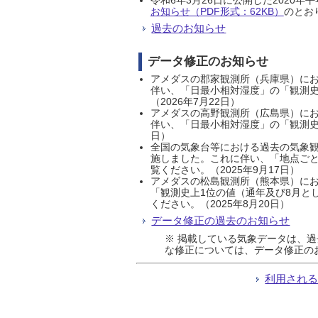
お知らせ（PDF形式：62KB）
のとおり
過去のお知らせ
データ修正のお知らせ
アメダスの郡家観測所（兵庫県）におい
伴い、「日最小相対湿度」の「観測史
（2026年7月22日）
アメダスの高野観測所（広島県）におい
伴い、「日最小相対湿度」の「観測史
日）
全国の気象台等における過去の気象観
施しました。これに伴い、「地点ごと
覧ください。（2025年9月17日）
アメダスの松島観測所（熊本県）にお
「観測史上1位の値（通年及び8月と
ください。（2025年8月20日）
データ修正の過去のお知らせ
※ 掲載している気象データは、
な修正については、データ修正の
利用され