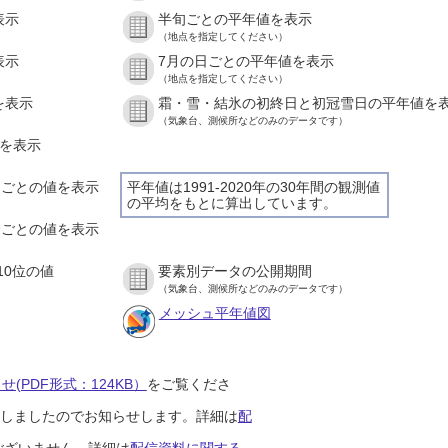
表示
半旬ごとの平年値を表示
（地点を指定してください）
表示
7月の日ごとの平年値を表示
（地点を指定してください）
を表示
霜・雪・結氷の初終日と初冠雪日の平年値を
（気象台、測候所などのみのデータです）
値を表示
時間ごとの値を表示
平年値は1991-2020年の30年間の観測値
の平均をもとに算出しています。
０分ごとの値を表示
10位の値
要素別データの公開期間
（気象台、測候所などのみのデータです）
メッシュ平年値図
(PDF形式：124KB）
をご覧くださ
開始しましたのでお知らせします。詳細は
配
ございません。詳細は
配信資料に関する