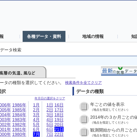
報
各種データ・資料
地域の情報
知
データ検索
ータの種類を選択してください。
検索条件を全てクリア
選択
データの種類
年月日の選択をクリア
年ごとの値を表示
006年
1986年
1月
1日
16日
005年
1985年
2月
2日
17日
（地点を指定してください）
004年
1984年
3月
3日
18日
2014年の３か月ごとの
003年
1983年
4月
4日
19日
（地点を指定してください）
002年
1982年
5月
5日
20日
001年
1981年
6月
6日
21日
観測開始からの月ごと
000年
1980年
7月
7日
22日
（地点を指定してください）