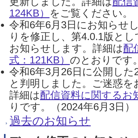
更新しました。詳細は
配信
124KB）
をご覧ください。（2
令和6年6月3日にお知らせし
りを修正し、第4.0.1版
お知らせします。詳細は
配
式：121KB）
のとおりです。
令和6年3月26日に公開した
と判明しました。ご迷惑を
詳細は
配信資料に関するお知
りです。（2024年6月3日）
過去のお知らせ