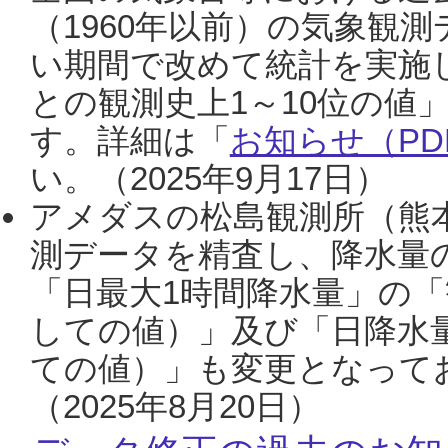
（1960年以前）の気象観
い期間で改めて統計を実施
との観測史上1～10位の値
す。詳細は「
お知らせ（PDF
い。（2025年9月17日）
アメダスの松島観測所（熊本
測データを精査し、降水量
「日最大1時間降水量」の「
しての値）」及び「日降水
ての値）」も変更となって
（2025年8月20日）