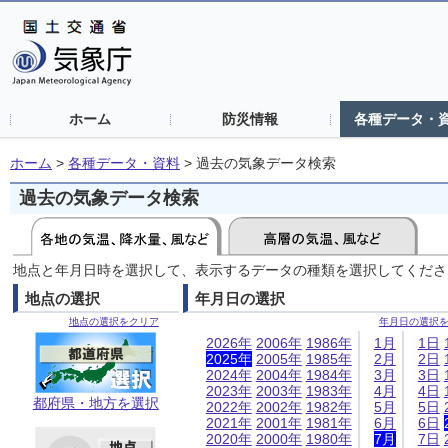
ホーム
防災情報
各種データ・
ホーム
>
各種データ・資料
>
過去の気象データ検索
過去の気象データ検索
地点と年月日時を選択して、表示するデータの種類を選択してくださ
地点の選択
年月日の選択
地点の選択をクリア
年月日の選択
2026年
2006年
1986年
1月
1日
2025年
2005年
1985年
2月
2日
2024年
2004年
1984年
3月
3日
2023年
2003年
1983年
4月
4日
都府県・地方を選択
2022年
2002年
1982年
5月
5日
2021年
2001年
1981年
6月
6日
2020年
2000年
1980年
7月
7日