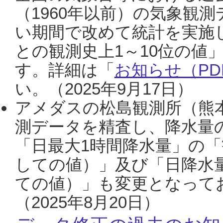
（1960年以前）の気象観
い期間で改めて統計を実施
との観測史上1～10位の値
す。詳細は「
お知らせ（PDF
い。（2025年9月17日）
アメダスの松島観測所（熊本
測データを精査し、降水量
「日最大1時間降水量」の「
しての値）」及び「日降水
ての値）」も変更となって
（2025年8月20日）