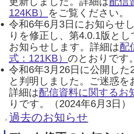
更新しました。詳細は
配信
124KB）
をご覧ください。（2
令和6年6月3日にお知らせし
りを修正し、第4.0.1版
お知らせします。詳細は
配
式：121KB）
のとおりです。
令和6年3月26日に公開した
と判明しました。ご迷惑を
詳細は
配信資料に関するお知
りです。（2024年6月3日）
過去のお知らせ