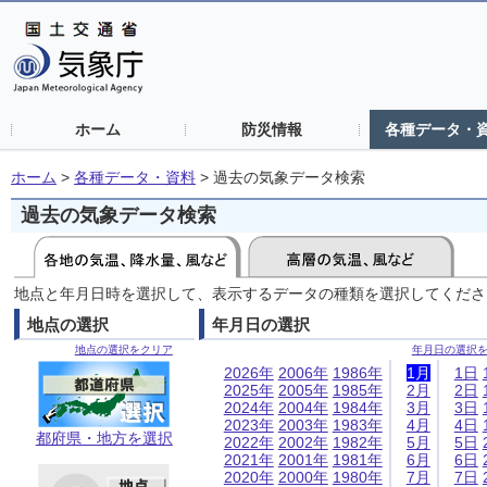
ホーム
防災情報
各種データ・
ホーム
>
各種データ・資料
>
過去の気象データ検索
過去の気象データ検索
地点と年月日時を選択して、表示するデータの種類を選択してくださ
地点の選択
年月日の選択
地点の選択をクリア
年月日の選択
2026年
2006年
1986年
1月
1日
2025年
2005年
1985年
2月
2日
2024年
2004年
1984年
3月
3日
2023年
2003年
1983年
4月
4日
都府県・地方を選択
2022年
2002年
1982年
5月
5日
2021年
2001年
1981年
6月
6日
2020年
2000年
1980年
7月
7日