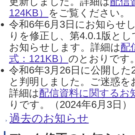
更新しました。詳細は
配信
124KB）
をご覧ください。（2
令和6年6月3日にお知らせし
りを修正し、第4.0.1版
お知らせします。詳細は
配
式：121KB）
のとおりです。
令和6年3月26日に公開した
と判明しました。ご迷惑を
詳細は
配信資料に関するお知
りです。（2024年6月3日）
過去のお知らせ