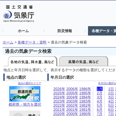
ホーム
防災情報
各種データ・
ホーム
>
各種データ・資料
>
過去の気象データ検索
過去の気象データ検索
地点と年月日時を選択して、表示するデータの種類を選択してくださ
地点の選択
年月日の選択
地点の選択をクリア
年月日の選択
2026年
2006年
1986年
1月
1日
2025年
2005年
1985年
2月
2日
2024年
2004年
1984年
3月
3日
2023年
2003年
1983年
4月
4日
都府県・地方を選択
2022年
2002年
1982年
5月
5日
2021年
2001年
1981年
6月
6日
2020年
2000年
1980年
7月
7日