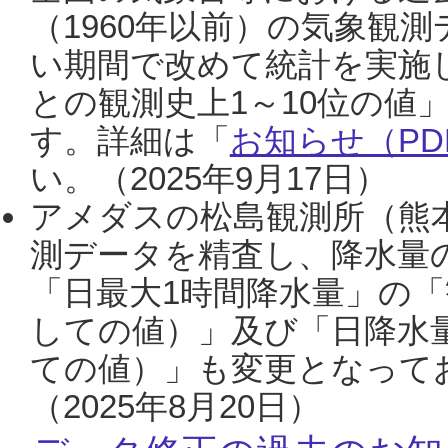
（1960年以前）の気象観
い期間で改めて統計を実施
との観測史上1～10位の値
す。詳細は「
お知らせ（PDF
い。（2025年9月17日）
アメダスの松島観測所（熊本
測データを精査し、降水量
「日最大1時間降水量」の「
しての値）」及び「日降水
ての値）」も変更となって
（2025年8月20日）