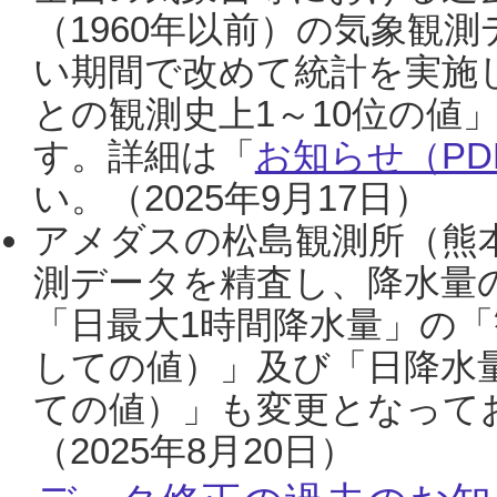
（1960年以前）の気象観
い期間で改めて統計を実施
との観測史上1～10位の値
す。詳細は「
お知らせ（PDF
い。（2025年9月17日）
アメダスの松島観測所（熊本
測データを精査し、降水量
「日最大1時間降水量」の「
しての値）」及び「日降水
ての値）」も変更となって
（2025年8月20日）