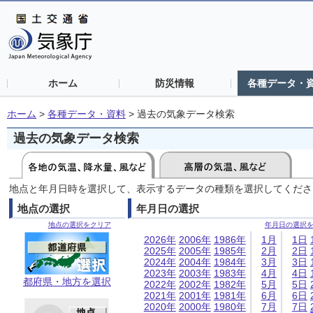
ホーム
防災情報
各種データ・
ホーム
>
各種データ・資料
>
過去の気象データ検索
過去の気象データ検索
地点と年月日時を選択して、表示するデータの種類を選択してくださ
地点の選択
年月日の選択
地点の選択をクリア
年月日の選択
2026年
2006年
1986年
1月
1日
2025年
2005年
1985年
2月
2日
2024年
2004年
1984年
3月
3日
2023年
2003年
1983年
4月
4日
都府県・地方を選択
2022年
2002年
1982年
5月
5日
2021年
2001年
1981年
6月
6日
2020年
2000年
1980年
7月
7日