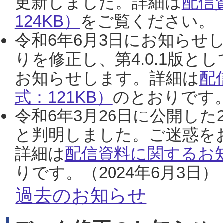
更新しました。詳細は
配信
124KB）
をご覧ください。（2
令和6年6月3日にお知らせし
りを修正し、第4.0.1版
お知らせします。詳細は
配
式：121KB）
のとおりです。
令和6年3月26日に公開した
と判明しました。ご迷惑を
詳細は
配信資料に関するお知
りです。（2024年6月3日）
過去のお知らせ