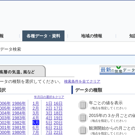
報
各種データ・資料
地域の情報
知
データ検索
ータの種類を選択してください。
検索条件を全てクリア
選択
データの種類
年月日の選択をクリア
年ごとの値を表示
006年
1986年
1月
1日
16日
005年
1985年
2月
2日
17日
（地点を指定してください）
004年
1984年
3月
3日
18日
2015年の３か月ごとの
003年
1983年
4月
4日
19日
（地点を指定してください）
002年
1982年
5月
5日
20日
001年
1981年
6月
6日
21日
観測開始からの月ごと
000年
1980年
7月
7日
22日
（地点を指定してください）