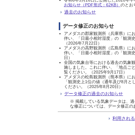
お知らせ（PDF形式：62KB）
のとおり
過去のお知らせ
データ修正のお知らせ
アメダスの郡家観測所（兵庫県）におい
伴い、「日最小相対湿度」の「観測史
（2026年7月22日）
アメダスの高野観測所（広島県）におい
伴い、「日最小相対湿度」の「観測史
日）
全国の気象台等における過去の気象観
施しました。これに伴い、「地点ごと
覧ください。（2025年9月17日）
アメダスの松島観測所（熊本県）にお
「観測史上1位の値（通年及び8月と
ください。（2025年8月20日）
データ修正の過去のお知らせ
※ 掲載している気象データは、
な修正については、データ修正の
利用され