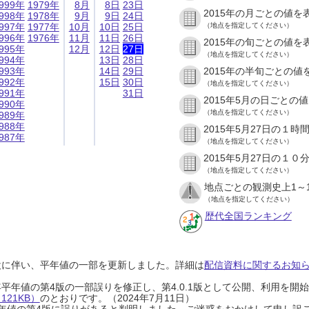
999年
1979年
8月
8日
23日
2015年の月ごとの値を
998年
1978年
9月
9日
24日
997年
1977年
10月
10日
25日
（地点を指定してください）
996年
1976年
11月
11日
26日
2015年の旬ごとの値を
995年
12月
12日
27日
（地点を指定してください）
994年
13日
28日
993年
14日
29日
2015年の半旬ごとの値
992年
15日
30日
（地点を指定してください）
991年
31日
2015年5月の日ごとの
990年
（地点を指定してください）
989年
988年
2015年5月27日の１
987年
（地点を指定してください）
2015年5月27日の１
（地点を指定してください）
地点ごとの観測史上1～
（地点を指定してください）
歴代全国ランキング
設に伴い、平年値の一部を更新しました。詳細は
配信資料に関するお知らせ
0年平年値の第4版の一部誤りを修正し、第4.0.1版として公開、利用を
21KB）
のとおりです。（2024年7月11日）
0年平年値の第4版に誤りがあると判明しました。ご迷惑をおかけして申し訳