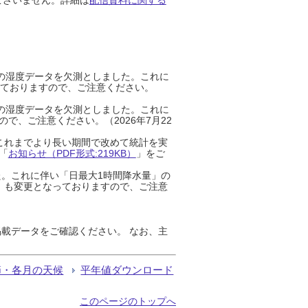
までの湿度データを欠測としました。これに
っておりますので、ご注意ください。
までの湿度データを欠測としました。これに
、ご注意ください。（2026年7月22
これまでより長い期間で改めて統計を実
「
お知らせ（PDF形式:219KB）
」をご
た。これに伴い「日最大1時間降水量」の
」も変更となっておりますので、ご注意
載データをご確認ください。 なお、主
節・各月の天候
平年値ダウンロード
このページのトップへ