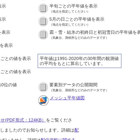
表示
半旬ごとの平年値を表示
（地点を指定してください）
表示
5月の日ごとの平年値を表示
（地点を指定してください）
を表示
霜・雪・結氷の初終日と初冠雪日の平年値を
（気象台、測候所などのみのデータです）
値を表示
時間ごとの値を表示
平年値は1991-2020年の30年間の観測値
の平均をもとに算出しています。
０分ごとの値を表示
10位の値
要素別データの公開期間
（気象台、測候所などのみのデータです）
メッシュ平年値図
(PDF形式：124KB）
をご覧くださ
開始しましたのでお知らせします。詳細は
配
ございません。詳細は
配信資料に関する