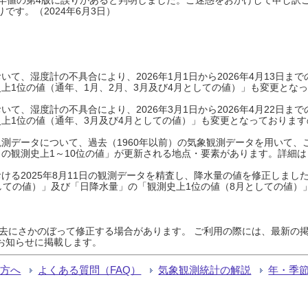
です。（2024年6月3日）
て、湿度計の不具合により、2026年1月1日から2026年4月13日
上1位の値（通年、1月、2月、3月及び4月としての値）」も変更とな
て、湿度計の不具合により、2026年3月1日から2026年4月22日
上1位の値（通年、3月及び4月としての値）」も変更となっておりますので
測データについて、過去（1960年以前）の気象観測データを用いて、
の観測史上1～10位の値」が更新される地点・要素があります。詳細は
ける2025年8月11日の観測データを精査し、降水量の値を修正しまし
しての値）」及び「日降水量」の「観測史上1位の値（8月としての値）
過去にさかのぼって修正する場合があります。 ご利用の際には、最新の掲
お知らせに掲載します。
る方へ
よくある質問（FAQ）
気象観測統計の解説
年・季