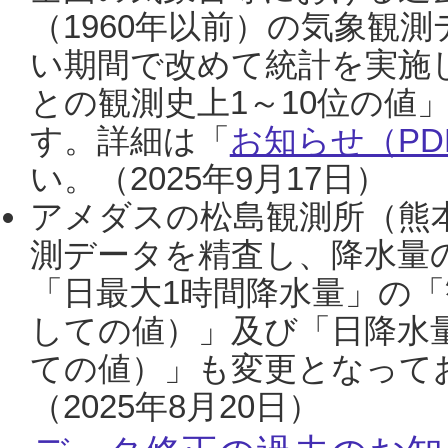
（1960年以前）の気象観
い期間で改めて統計を実施
との観測史上1～10位の値
す。詳細は「
お知らせ（PDF
い。（2025年9月17日）
アメダスの松島観測所（熊本
測データを精査し、降水量
「日最大1時間降水量」の「
しての値）」及び「日降水
ての値）」も変更となって
（2025年8月20日）