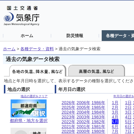
ホーム
防災情報
各種データ・
ホーム
>
各種データ・資料
>
過去の気象データ検索
過去の気象データ検索
地点と年月日時を選択して、表示するデータの種類を選択してくださ
地点の選択
年月日の選択
地点の選択をクリア
年月日の選択
2026年
2006年
1986年
1月
1日
2025年
2005年
1985年
2月
2日
2024年
2004年
1984年
3月
3日
2023年
2003年
1983年
4月
4日
都府県・地方を選択
2022年
2002年
1982年
5月
5日
2021年
2001年
1981年
6月
6日
2020年
2000年
1980年
7月
7日