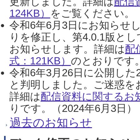
更新しました。詳細は
配信
124KB）
をご覧ください。（2
令和6年6月3日にお知らせし
りを修正し、第4.0.1版
お知らせします。詳細は
配
式：121KB）
のとおりです。
令和6年3月26日に公開した
と判明しました。ご迷惑を
詳細は
配信資料に関するお知
りです。（2024年6月3日）
過去のお知らせ