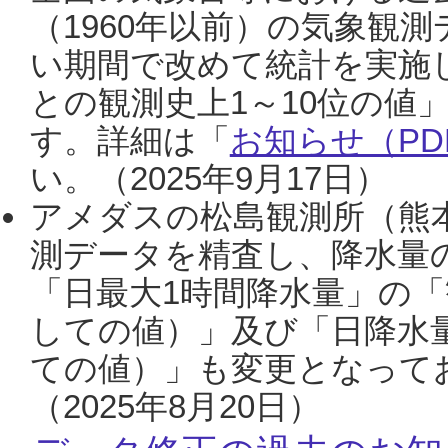
（1960年以前）の気象観
い期間で改めて統計を実施
との観測史上1～10位の値
す。詳細は「
お知らせ（PDF
い。（2025年9月17日）
アメダスの松島観測所（熊本
測データを精査し、降水量
「日最大1時間降水量」の「
しての値）」及び「日降水
ての値）」も変更となって
（2025年8月20日）