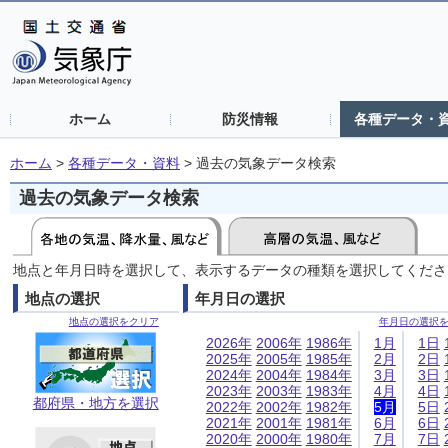
ホーム
防災情報
各種データ・
ホーム
>
各種データ・資料
>
過去の気象データ検索
過去の気象データ検索
地点と年月日時を選択して、表示するデータの種類を選択してくださ
地点の選択
年月日の選択
地点の選択をクリア
年月日の選択
2026年
2006年
1986年
1月
1日
2025年
2005年
1985年
2月
2日
2024年
2004年
1984年
3月
3日
2023年
2003年
1983年
4月
4日
都府県・地方を選択
2022年
2002年
1982年
5月
5日
2021年
2001年
1981年
6月
6日
2020年
2000年
1980年
7月
7日