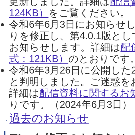
更新しました。詳細は
配信
124KB）
をご覧ください。（2
令和6年6月3日にお知らせし
りを修正し、第4.0.1版
お知らせします。詳細は
配
式：121KB）
のとおりです。
令和6年3月26日に公開した
と判明しました。ご迷惑を
詳細は
配信資料に関するお知
りです。（2024年6月3日）
過去のお知らせ