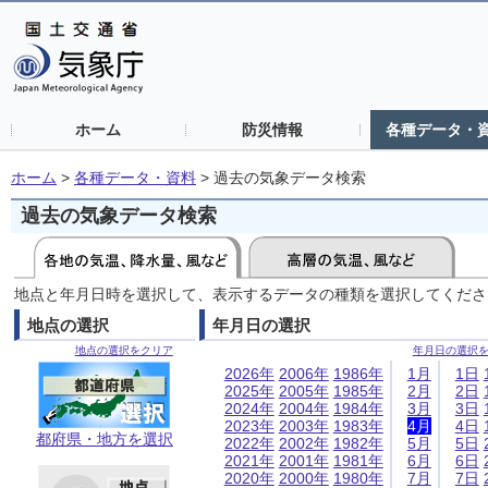
ホーム
防災情報
各種データ・
ホーム
>
各種データ・資料
>
過去の気象データ検索
過去の気象データ検索
地点と年月日時を選択して、表示するデータの種類を選択してくださ
地点の選択
年月日の選択
地点の選択をクリア
年月日の選択
2026年
2006年
1986年
1月
1日
2025年
2005年
1985年
2月
2日
2024年
2004年
1984年
3月
3日
2023年
2003年
1983年
4月
4日
都府県・地方を選択
2022年
2002年
1982年
5月
5日
2021年
2001年
1981年
6月
6日
2020年
2000年
1980年
7月
7日