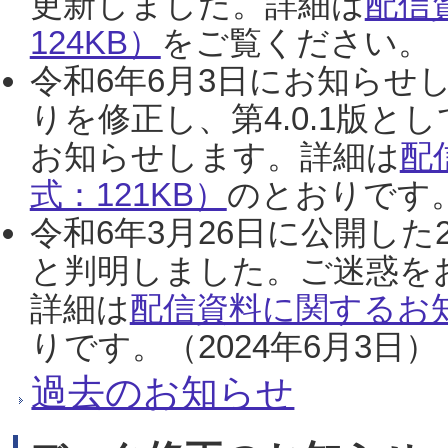
更新しました。詳細は
配信
124KB）
をご覧ください。（2
令和6年6月3日にお知らせし
りを修正し、第4.0.1版
お知らせします。詳細は
配
式：121KB）
のとおりです。
令和6年3月26日に公開した
と判明しました。ご迷惑を
詳細は
配信資料に関するお知
りです。（2024年6月3日）
過去のお知らせ