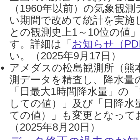
（1960年以前）の気象観
い期間で改めて統計を実施
との観測史上1～10位の値
す。詳細は「
お知らせ（PDF
い。（2025年9月17日）
アメダスの松島観測所（熊本
測データを精査し、降水量
「日最大1時間降水量」の「
しての値）」及び「日降水
ての値）」も変更となって
（2025年8月20日）