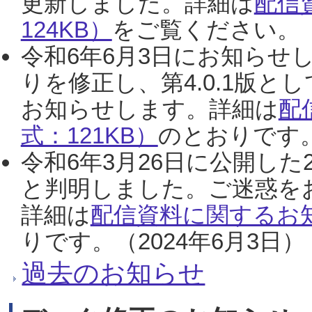
更新しました。詳細は
配信
124KB）
をご覧ください。（2
令和6年6月3日にお知らせし
りを修正し、第4.0.1版
お知らせします。詳細は
配
式：121KB）
のとおりです。
令和6年3月26日に公開した
と判明しました。ご迷惑を
詳細は
配信資料に関するお知
りです。（2024年6月3日）
過去のお知らせ