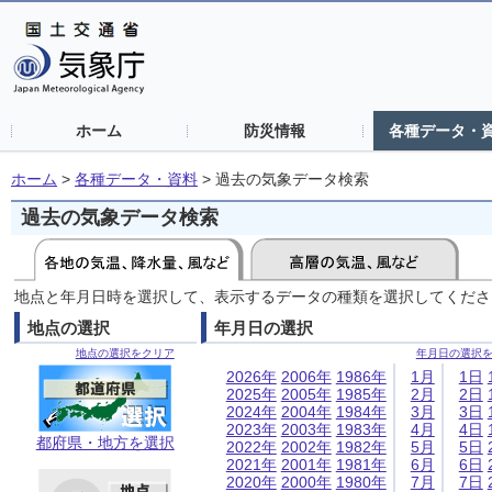
ホーム
防災情報
各種データ・
ホーム
>
各種データ・資料
>
過去の気象データ検索
過去の気象データ検索
地点と年月日時を選択して、表示するデータの種類を選択してくださ
地点の選択
年月日の選択
地点の選択をクリア
年月日の選択
2026年
2006年
1986年
1月
1日
2025年
2005年
1985年
2月
2日
2024年
2004年
1984年
3月
3日
2023年
2003年
1983年
4月
4日
都府県・地方を選択
2022年
2002年
1982年
5月
5日
2021年
2001年
1981年
6月
6日
2020年
2000年
1980年
7月
7日