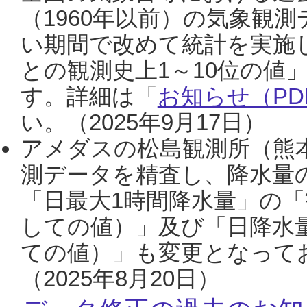
（1960年以前）の気象観
い期間で改めて統計を実施
との観測史上1～10位の値
す。詳細は「
お知らせ（PDF
い。（2025年9月17日）
アメダスの松島観測所（熊本
測データを精査し、降水量
「日最大1時間降水量」の「
しての値）」及び「日降水
ての値）」も変更となって
（2025年8月20日）