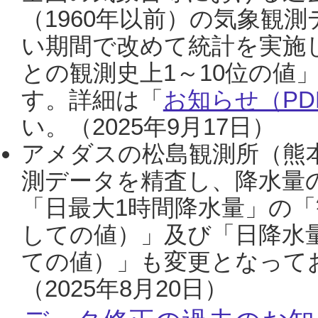
（1960年以前）の気象観
い期間で改めて統計を実施
との観測史上1～10位の値
す。詳細は「
お知らせ（PDF
い。（2025年9月17日）
アメダスの松島観測所（熊本
測データを精査し、降水量
「日最大1時間降水量」の「
しての値）」及び「日降水
ての値）」も変更となって
（2025年8月20日）