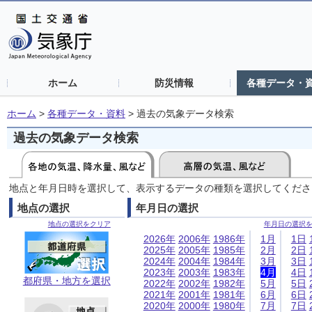
ホーム
防災情報
各種データ・
ホーム
>
各種データ・資料
>
過去の気象データ検索
過去の気象データ検索
地点と年月日時を選択して、表示するデータの種類を選択してくださ
地点の選択
年月日の選択
地点の選択をクリア
年月日の選択
2026年
2006年
1986年
1月
1日
2025年
2005年
1985年
2月
2日
2024年
2004年
1984年
3月
3日
2023年
2003年
1983年
4月
4日
都府県・地方を選択
2022年
2002年
1982年
5月
5日
2021年
2001年
1981年
6月
6日
2020年
2000年
1980年
7月
7日