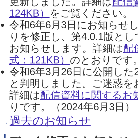
更新しました。詳細は
配信
124KB）
をご覧ください。（2
令和6年6月3日にお知らせし
りを修正し、第4.0.1版
お知らせします。詳細は
配
式：121KB）
のとおりです。
令和6年3月26日に公開した
と判明しました。ご迷惑を
詳細は
配信資料に関するお知
りです。（2024年6月3日）
過去のお知らせ