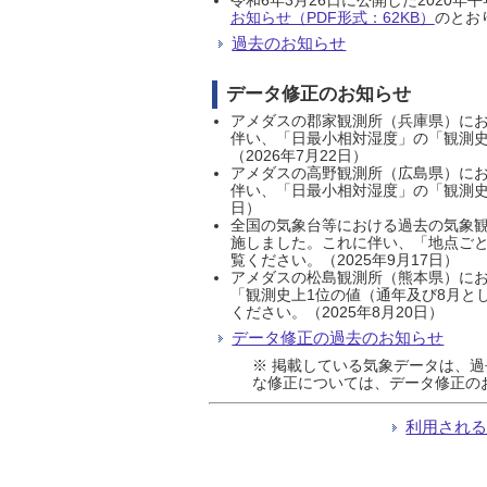
お知らせ（PDF形式：62KB）
のとおり
過去のお知らせ
データ修正のお知らせ
アメダスの郡家観測所（兵庫県）におい
伴い、「日最小相対湿度」の「観測史
（2026年7月22日）
アメダスの高野観測所（広島県）におい
伴い、「日最小相対湿度」の「観測史
日）
全国の気象台等における過去の気象観
施しました。これに伴い、「地点ごと
覧ください。（2025年9月17日）
アメダスの松島観測所（熊本県）にお
「観測史上1位の値（通年及び8月と
ください。（2025年8月20日）
データ修正の過去のお知らせ
※ 掲載している気象データは、
な修正については、データ修正の
利用され