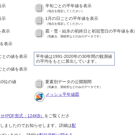
表示
半旬ごとの平年値を表示
（地点を指定してください）
表示
1月の日ごとの平年値を表示
（地点を指定してください）
を表示
霜・雪・結氷の初終日と初冠雪日の平年値を表
（気象台、測候所などのみのデータです）
値を表示
間ごとの値を表示
平年値は1991-2020年の30年間の観測値
の平均をもとに算出しています。
分ごとの値を表示
10位の値
要素別データの公開期間
（気象台、測候所などのみのデータです）
メッシュ平年値図
(PDF形式：124KB）
をご覧くださ
開始しましたのでお知らせします。詳細は
配
ございません。詳細は
配信資料に関する