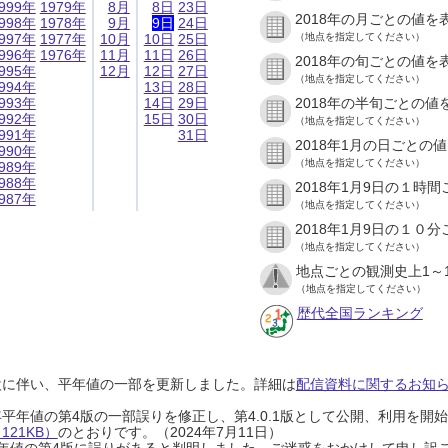
999年
1979年
8月
8日
23日
2018年の月ごとの値を
998年
1978年
9月
9日
24日
997年
1977年
10月
10日
25日
（地点を指定してください）
996年
1976年
11月
11日
26日
2018年の旬ごとの値を
995年
12月
12日
27日
（地点を指定してください）
994年
13日
28日
993年
14日
29日
2018年の半旬ごとの値
992年
15日
30日
（地点を指定してください）
991年
31日
2018年1月の日ごとの
990年
（地点を指定してください）
989年
988年
2018年1月9日の１時
987年
（地点を指定してください）
2018年1月9日の１０
（地点を指定してください）
地点ごとの観測史上1～
（地点を指定してください）
歴代全国ランキング
設に伴い、平年値の一部を更新しました。詳細は
配信資料に関するお知らせ
0年平年値の第4版の一部誤りを修正し、第4.0.1版として公開、利用を
21KB）
のとおりです。（2024年7月11日）
0年平年値の第4版に誤りがあると判明しました。ご迷惑をおかけして申し訳