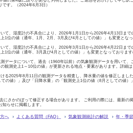
です。（2024年6月3日）
て、湿度計の不具合により、2026年1月1日から2026年4月13日
上1位の値（通年、1月、2月、3月及び4月としての値）」も変更とな
て、湿度計の不具合により、2026年3月1日から2026年4月22日
上1位の値（通年、3月及び4月としての値）」も変更となっておりますので
測データについて、過去（1960年以前）の気象観測データを用いて、
の観測史上1～10位の値」が更新される地点・要素があります。詳細は
ける2025年8月11日の観測データを精査し、降水量の値を修正しまし
しての値）」及び「日降水量」の「観測史上1位の値（8月としての値）
過去にさかのぼって修正する場合があります。 ご利用の際には、最新の掲
お知らせに掲載します。
る方へ
よくある質問（FAQ）
気象観測統計の解説
年・季