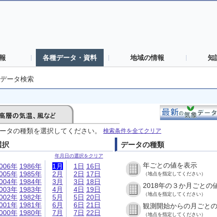
報
各種データ・資料
地域の情報
知
データ検索
ータの種類を選択してください。
検索条件を全てクリア
選択
データの種類
年月日の選択をクリア
年ごとの値を表示
006年
1986年
1月
1日
16日
005年
1985年
2月
2日
17日
（地点を指定してください）
004年
1984年
3月
3日
18日
2018年の３か月ごとの
003年
1983年
4月
4日
19日
（地点を指定してください）
002年
1982年
5月
5日
20日
001年
1981年
6月
6日
21日
観測開始からの月ごと
000年
1980年
7月
7日
22日
（地点を指定してください）