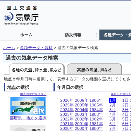
ホーム
防災情報
各種データ・
ホーム
>
各種データ・資料
>
過去の気象データ検索
過去の気象データ検索
地点と年月日時を選択して、表示するデータの種類を選択してくださ
地点の選択
年月日の選択
地点の選択をクリア
年月日の選択
2026年
2006年
1986年
1月
1日
2025年
2005年
1985年
2月
2日
2024年
2004年
1984年
3月
3日
2023年
2003年
1983年
4月
4日
都府県・地方を選択
2022年
2002年
1982年
5月
5日
2021年
2001年
1981年
6月
6日
2020年
2000年
1980年
7月
7日