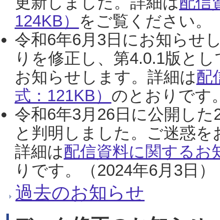
更新しました。詳細は
配信
124KB）
をご覧ください。（2
令和6年6月3日にお知らせし
りを修正し、第4.0.1版
お知らせします。詳細は
配
式：121KB）
のとおりです。
令和6年3月26日に公開した
と判明しました。ご迷惑を
詳細は
配信資料に関するお知
りです。（2024年6月3日）
過去のお知らせ