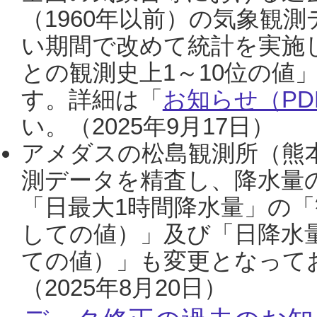
（1960年以前）の気象観
い期間で改めて統計を実施
との観測史上1～10位の値
す。詳細は「
お知らせ（PDF
い。（2025年9月17日）
アメダスの松島観測所（熊本
測データを精査し、降水量
「日最大1時間降水量」の「
しての値）」及び「日降水
ての値）」も変更となって
（2025年8月20日）