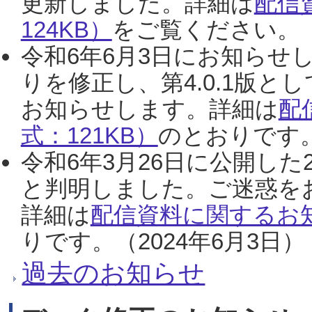
更新しました。詳細は
配信
124KB）
をご覧ください。（2
令和6年6月3日にお知らせし
りを修正し、第4.0.1版
お知らせします。詳細は
配
式：121KB）
のとおりです。
令和6年3月26日に公開した
と判明しました。ご迷惑を
詳細は
配信資料に関するお知
りです。（2024年6月3日）
過去のお知らせ