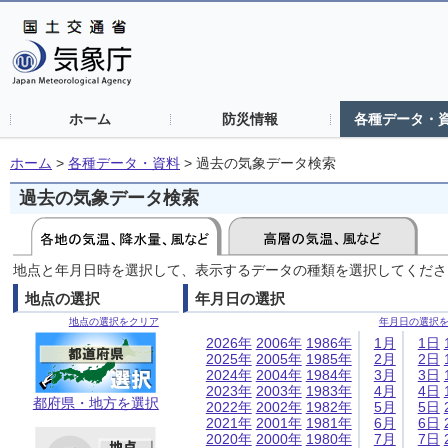
ホーム
防災情報
各種データ・
ホーム
>
各種データ・資料
>
過去の気象データ検索
過去の気象データ検索
地点と年月日時を選択して、表示するデータの種類を選択してくださ
地点の選択
年月日の選択
地点の選択をクリア
年月日の選択
2026年
2006年
1986年
1月
1日
2025年
2005年
1985年
2月
2日
2024年
2004年
1984年
3月
3日
2023年
2003年
1983年
4月
4日
都府県・地方を選択
2022年
2002年
1982年
5月
5日
2021年
2001年
1981年
6月
6日
2020年
2000年
1980年
7月
7日