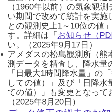
（1960年以前）の気象観
い期間で改めて統計を実施
との観測史上1～10位の値
す。詳細は「
お知らせ（PDF
い。（2025年9月17日）
アメダスの松島観測所（熊本
測データを精査し、降水量
「日最大1時間降水量」の「
しての値）」及び「日降水
ての値）」も変更となって
（2025年8月20日）