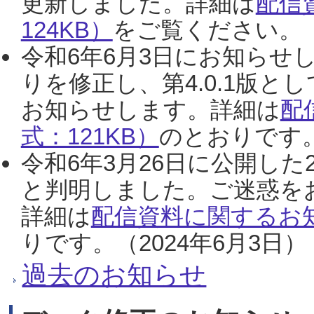
更新しました。詳細は
配信
124KB）
をご覧ください。（2
令和6年6月3日にお知らせし
りを修正し、第4.0.1版
お知らせします。詳細は
配
式：121KB）
のとおりです。
令和6年3月26日に公開した
と判明しました。ご迷惑を
詳細は
配信資料に関するお知
りです。（2024年6月3日）
過去のお知らせ