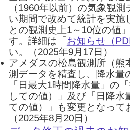
（1960年以前）の気象観
い期間で改めて統計を実施
との観測史上1～10位の値
す。詳細は「
お知らせ（PDF
い。（2025年9月17日）
アメダスの松島観測所（熊本
測データを精査し、降水量
「日最大1時間降水量」の「
しての値）」及び「日降水
ての値）」も変更となって
（2025年8月20日）