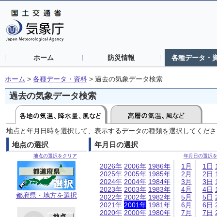
ホーム
防災情報
各種データ・
ホーム
>
各種データ・資料
>
過去の気象データ検索
過去の気象データ検索
地点と年月日時を選択して、表示するデータの種類を選択してくださ
地点の選択
年月日の選択
地点の選択をクリア
年月日の選択
2026年
2006年
1986年
1月
1日
2025年
2005年
1985年
2月
2日
2024年
2004年
1984年
3月
3日
2023年
2003年
1983年
4月
4日
都府県・地方を選択
2022年
2002年
1982年
5月
5日
2021年
2001年
1981年
6月
6日
2020年
2000年
1980年
7月
7日