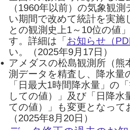
（1960年以前）の気象観
い期間で改めて統計を実施
との観測史上1～10位の値
す。詳細は「
お知らせ（PDF
い。（2025年9月17日）
アメダスの松島観測所（熊本
測データを精査し、降水量
「日最大1時間降水量」の「
しての値）」及び「日降水
ての値）」も変更となって
（2025年8月20日）