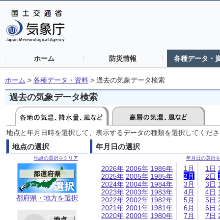
ホーム
防災情報
各種データ・
ホーム
>
各種データ・資料
>
過去の気象データ検索
過去の気象データ検索
地点と年月日時を選択して、表示するデータの種類を選択してくださ
地点の選択
年月日の選択
地点の選択をクリア
年月日の選択
2026年
2006年
1986年
1月
1日
2025年
2005年
1985年
2月
2日
2024年
2004年
1984年
3月
3日
2023年
2003年
1983年
4月
4日
都府県・地方を選択
2022年
2002年
1982年
5月
5日
2021年
2001年
1981年
6月
6日
2020年
2000年
1980年
7月
7日