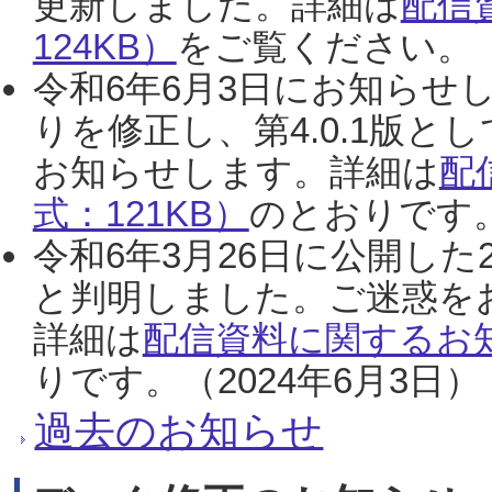
更新しました。詳細は
配信
124KB）
をご覧ください。（2
令和6年6月3日にお知らせし
りを修正し、第4.0.1版
お知らせします。詳細は
配
式：121KB）
のとおりです。
令和6年3月26日に公開した
と判明しました。ご迷惑を
詳細は
配信資料に関するお知
りです。（2024年6月3日）
過去のお知らせ