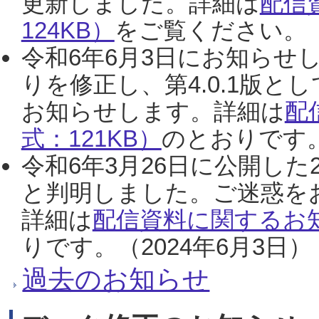
更新しました。詳細は
配信
124KB）
をご覧ください。（2
令和6年6月3日にお知らせし
りを修正し、第4.0.1版
お知らせします。詳細は
配
式：121KB）
のとおりです。
令和6年3月26日に公開した
と判明しました。ご迷惑を
詳細は
配信資料に関するお知
りです。（2024年6月3日）
過去のお知らせ