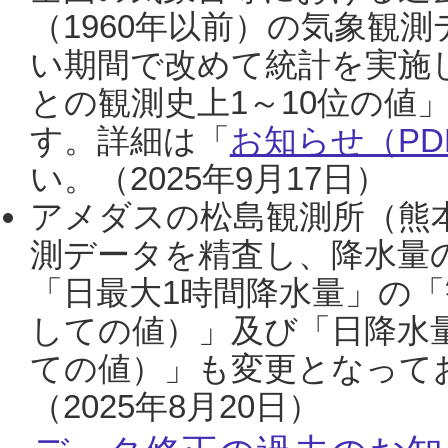
（1960年以前）の気象観
い期間で改めて統計を実施
との観測史上1～10位の値
す。詳細は「
お知らせ（PDF
い。（2025年9月17日）
アメダスの松島観測所（熊本
測データを精査し、降水量
「日最大1時間降水量」の「
しての値）」及び「日降水
ての値）」も変更となって
（2025年8月20日）