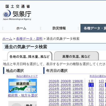
ホーム
防災情報
各種データ・
ホーム
>
各種データ・資料
>
過去の気象データ検索
過去の気象データ検索
地点と年月日時を選択して、表示するデータの種類を選択してくださ
地点の選択
年月日の選択
地点の選択をクリア
年月日の選択
2026年
2006年
1986年
1月
1日
2025年
2005年
1985年
2月
2日
2024年
2004年
1984年
3月
3日
2023年
2003年
1983年
4月
4日
都府県・地方を選択
2022年
2002年
1982年
5月
5日
2021年
2001年
1981年
6月
6日
2020年
2000年
1980年
7月
7日