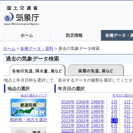
ホーム
防災情報
各種データ・
ホーム
>
各種データ・資料
>
過去の気象データ検索
過去の気象データ検索
地点と年月日時を選択して、表示するデータの種類を選択してくださ
地点の選択
年月日の選択
地点の選択をクリア
年月日の選択
2026年
2006年
1986年
1月
1日
2025年
2005年
1985年
2月
2日
2024年
2004年
1984年
3月
3日
2023年
2003年
1983年
4月
4日
都府県・地方を選択
2022年
2002年
1982年
5月
5日
2021年
2001年
1981年
6月
6日
2020年
2000年
1980年
7月
7日