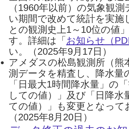
（1960年以前）の気象観
い期間で改めて統計を実施
との観測史上1～10位の値
す。詳細は「
お知らせ（PDF
い。（2025年9月17日）
アメダスの松島観測所（熊本
測データを精査し、降水量
「日最大1時間降水量」の「
しての値）」及び「日降水
ての値）」も変更となって
（2025年8月20日）