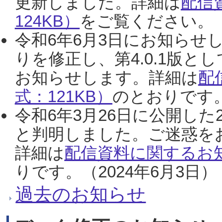
更新しました。詳細は
配信
124KB）
をご覧ください。（2
令和6年6月3日にお知らせし
りを修正し、第4.0.1版
お知らせします。詳細は
配
式：121KB）
のとおりです。
令和6年3月26日に公開した
と判明しました。ご迷惑を
詳細は
配信資料に関するお知
りです。（2024年6月3日）
過去のお知らせ