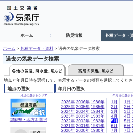
ホーム
防災情報
各種データ・
ホーム
>
各種データ・資料
>
過去の気象データ検索
過去の気象データ検索
地点と年月日時を選択して、表示するデータの種類を選択してくださ
地点の選択
年月日の選択
地点の選択をクリア
年月日の選択
2026年
2006年
1986年
1月
1日
2025年
2005年
1985年
2月
2日
2024年
2004年
1984年
3月
3日
2023年
2003年
1983年
4月
4日
都府県・地方を選択
2022年
2002年
1982年
5月
5日
2021年
2001年
1981年
6月
6日
2020年
2000年
1980年
7月
7日