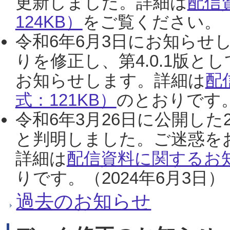
更新しました。詳細は
配信
124KB）
をご覧ください。（2
令和6年6月3日にお知らせし
りを修正し、第4.0.1版
お知らせします。詳細は
配
式：121KB）
のとおりです。
令和6年3月26日に公開した
と判明しました。ご迷惑を
詳細は
配信資料に関するお知
りです。（2024年6月3日）
過去のお知らせ