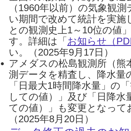
（1960年以前）の気象観
い期間で改めて統計を実施
との観測史上1～10位の値
す。詳細は「
お知らせ（PDF
い。（2025年9月17日）
アメダスの松島観測所（熊本
測データを精査し、降水量
「日最大1時間降水量」の「
しての値）」及び「日降水
ての値）」も変更となって
（2025年8月20日）