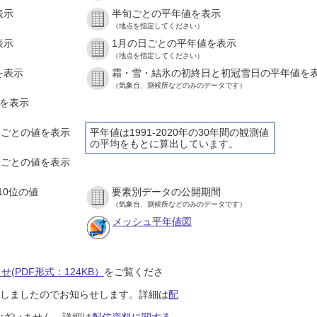
表示
半旬ごとの平年値を表示
（地点を指定してください）
表示
1月の日ごとの平年値を表示
（地点を指定してください）
を表示
霜・雪・結氷の初終日と初冠雪日の平年値を
（気象台、測候所などのみのデータです）
値を表示
時間ごとの値を表示
平年値は1991-2020年の30年間の観測値
の平均をもとに算出しています。
０分ごとの値を表示
10位の値
要素別データの公開期間
（気象台、測候所などのみのデータです）
メッシュ平年値図
(PDF形式：124KB）
をご覧くださ
開始しましたのでお知らせします。詳細は
配
ございません。詳細は
配信資料に関する