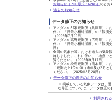
お知らせ（PDF形式：62KB）
のとおり
過去のお知らせ
データ修正のお知らせ
アメダスの郡家観測所（兵庫県）におい
伴い、「日最小相対湿度」の「観測史
（2026年7月22日）
アメダスの高野観測所（広島県）におい
伴い、「日最小相対湿度」の「観測史
日）
全国の気象台等における過去の気象観
施しました。これに伴い、「地点ごと
覧ください。（2025年9月17日）
アメダスの松島観測所（熊本県）にお
「観測史上1位の値（通年及び8月と
ください。（2025年8月20日）
データ修正の過去のお知らせ
※ 掲載している気象データは、
な修正については、データ修正の
利用され