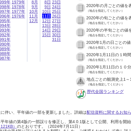
999年
1979年
8月
8日
23日
2020年の月ごとの値を
998年
1978年
9月
9日
24日
997年
1977年
10月
10日
25日
（地点を指定してください）
996年
1976年
11月
11日
26日
2020年の旬ごとの値を
995年
12月
12日
27日
（地点を指定してください）
994年
13日
28日
993年
14日
29日
2020年の半旬ごとの値
992年
15日
30日
（地点を指定してください）
991年
31日
2020年1月の日ごとの
990年
（地点を指定してください）
989年
988年
2020年1月11日の１
987年
（地点を指定してください）
2020年1月11日の１
（地点を指定してください）
地点ごとの観測史上1～
（地点を指定してください）
歴代全国ランキング
設に伴い、平年値の一部を更新しました。詳細は
配信資料に関するお知らせ
0年平年値の第4版の一部誤りを修正し、第4.0.1版として公開、利用を
21KB）
のとおりです。（2024年7月11日）
0年平年値の第4版に誤りがあると判明しました。ご迷惑をおかけして申し訳