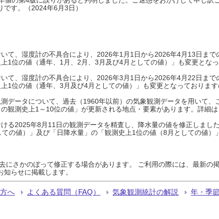
です。（2024年6月3日）
て、湿度計の不具合により、2026年1月1日から2026年4月13日
上1位の値（通年、1月、2月、3月及び4月としての値）」も変更とな
て、湿度計の不具合により、2026年3月1日から2026年4月22日
上1位の値（通年、3月及び4月としての値）」も変更となっておりますので
測データについて、過去（1960年以前）の気象観測データを用いて、
の観測史上1～10位の値」が更新される地点・要素があります。詳細は
ける2025年8月11日の観測データを精査し、降水量の値を修正しまし
しての値）」及び「日降水量」の「観測史上1位の値（8月としての値）
過去にさかのぼって修正する場合があります。 ご利用の際には、最新の掲
お知らせに掲載します。
る方へ
よくある質問（FAQ）
気象観測統計の解説
年・季