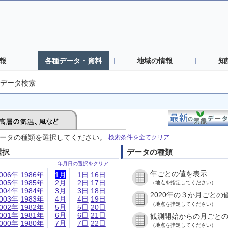
報
各種データ・資料
地域の情報
知
データ検索
ータの種類を選択してください。
検索条件を全てクリア
選択
データの種類
年月日の選択をクリア
年ごとの値を表示
006年
1986年
1月
1日
16日
005年
1985年
2月
2日
17日
（地点を指定してください）
004年
1984年
3月
3日
18日
2020年の３か月ごとの
003年
1983年
4月
4日
19日
（地点を指定してください）
002年
1982年
5月
5日
20日
001年
1981年
6月
6日
21日
観測開始からの月ごと
000年
1980年
7月
7日
22日
（地点を指定してください）