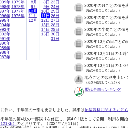
999年
1979年
8月
8日
23日
2020年の月ごとの値を
998年
1978年
9月
9日
24日
997年
1977年
10月
10日
25日
（地点を指定してください）
996年
1976年
11月
11日
26日
2020年の旬ごとの値を
995年
12月
12日
27日
（地点を指定してください）
994年
13日
28日
993年
14日
29日
2020年の半旬ごとの値
992年
15日
30日
（地点を指定してください）
991年
31日
2020年10月の日ごと
990年
（地点を指定してください）
989年
988年
2020年10月11日の
987年
（地点を指定してください）
2020年10月11日の
（地点を指定してください）
地点ごとの観測史上1～
（地点を指定してください）
歴代全国ランキング
設に伴い、平年値の一部を更新しました。詳細は
配信資料に関するお知らせ
0年平年値の第4版の一部誤りを修正し、第4.0.1版として公開、利用を
21KB）
のとおりです。（2024年7月11日）
0年平年値の第4版に誤りがあると判明しました。ご迷惑をおかけして申し訳