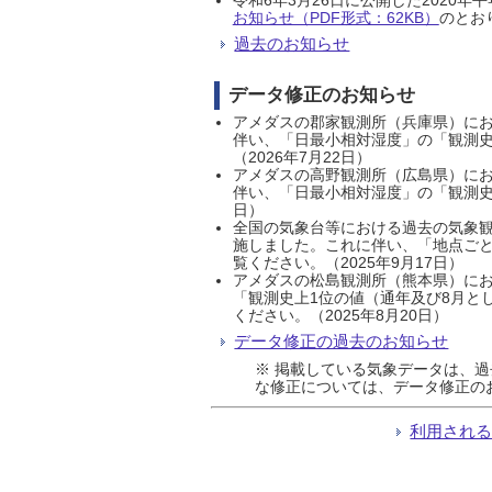
お知らせ（PDF形式：62KB）
のとおり
過去のお知らせ
データ修正のお知らせ
アメダスの郡家観測所（兵庫県）におい
伴い、「日最小相対湿度」の「観測史
（2026年7月22日）
アメダスの高野観測所（広島県）におい
伴い、「日最小相対湿度」の「観測史
日）
全国の気象台等における過去の気象観
施しました。これに伴い、「地点ごと
覧ください。（2025年9月17日）
アメダスの松島観測所（熊本県）にお
「観測史上1位の値（通年及び8月と
ください。（2025年8月20日）
データ修正の過去のお知らせ
※ 掲載している気象データは、
な修正については、データ修正の
利用され