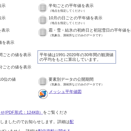
表示
半旬ごとの平年値を表示
（地点を指定してください）
表示
10月の日ごとの平年値を表示
（地点を指定してください）
を表示
霜・雪・結氷の初終日と初冠雪日の平年値を
（気象台、測候所などのみのデータです）
の値を表示
１時間ごとの値を表示
平年値は1991-2020年の30年間の観測値
の平均をもとに算出しています。
１０分ごとの値を表示
10位の値
要素別データの公開期間
（気象台、測候所などのみのデータです）
メッシュ平年値図
(PDF形式：124KB）
をご覧くださ
開始しましたのでお知らせします。詳細は
配
ございません。詳細は
配信資料に関する