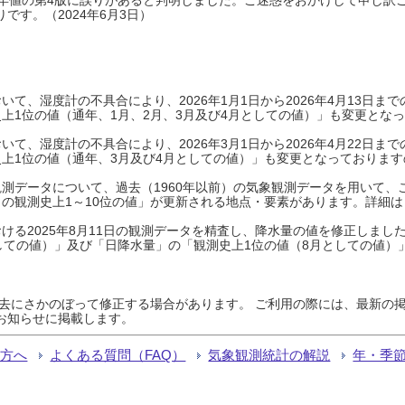
です。（2024年6月3日）
て、湿度計の不具合により、2026年1月1日から2026年4月13日
上1位の値（通年、1月、2月、3月及び4月としての値）」も変更とな
て、湿度計の不具合により、2026年3月1日から2026年4月22日
上1位の値（通年、3月及び4月としての値）」も変更となっておりますので
測データについて、過去（1960年以前）の気象観測データを用いて、
の観測史上1～10位の値」が更新される地点・要素があります。詳細は
ける2025年8月11日の観測データを精査し、降水量の値を修正しまし
しての値）」及び「日降水量」の「観測史上1位の値（8月としての値）
過去にさかのぼって修正する場合があります。 ご利用の際には、最新の掲
お知らせに掲載します。
る方へ
よくある質問（FAQ）
気象観測統計の解説
年・季