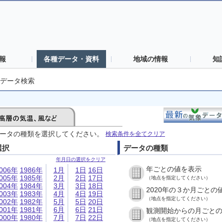
報
各種データ・資料
地域の情報
知
データ検索
ータの種類を選択してください。
検索条件を全てクリア
選択
データの種類
年月日の選択をクリア
年ごとの値を表示
006年
1986年
1月
1日
16日
005年
1985年
2月
2日
17日
（地点を指定してください）
004年
1984年
3月
3日
18日
2020年の３か月ごとの
003年
1983年
4月
4日
19日
（地点を指定してください）
002年
1982年
5月
5日
20日
001年
1981年
6月
6日
21日
観測開始からの月ごと
000年
1980年
7月
7日
22日
（地点を指定してください）