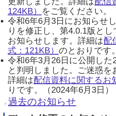
更新しました。詳細は
配信
124KB）
をご覧ください。（2
令和6年6月3日にお知らせし
りを修正し、第4.0.1版
お知らせします。詳細は
配
式：121KB）
のとおりです。
令和6年3月26日に公開した
と判明しました。ご迷惑を
詳細は
配信資料に関するお知
りです。（2024年6月3日）
過去のお知らせ