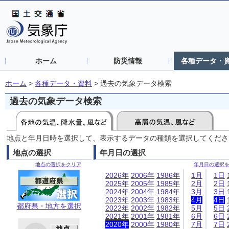
ホーム
防災情報
各種データ・
ホーム
>
各種データ・資料
>
過去の気象データ検索
過去の気象データ検索
地点と年月日時を選択して、表示するデータの種類を選択してくださ
地点の選択
年月日の選択
地点の選択をクリア
年月日の選択
2026年
2006年
1986年
1月
1日
2025年
2005年
1985年
2月
2日
2024年
2004年
1984年
3月
3日
2023年
2003年
1983年
4月
4日
都府県・地方を選択
2022年
2002年
1982年
5月
5日
2021年
2001年
1981年
6月
6日
2020年
2000年
1980年
7月
7日