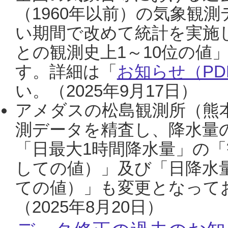
（1960年以前）の気象観
い期間で改めて統計を実施
との観測史上1～10位の値
す。詳細は「
お知らせ（PDF
い。（2025年9月17日）
アメダスの松島観測所（熊本
測データを精査し、降水量
「日最大1時間降水量」の「
しての値）」及び「日降水
ての値）」も変更となって
（2025年8月20日）