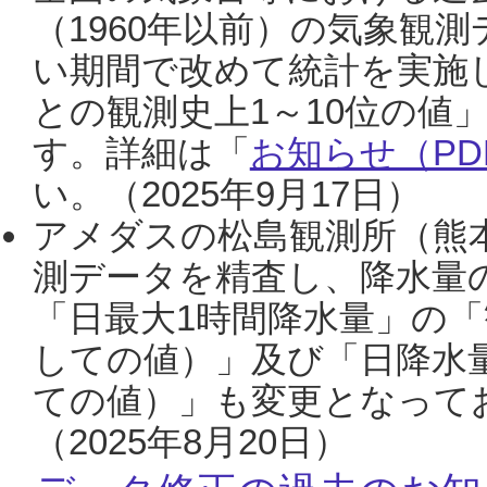
（1960年以前）の気象観
い期間で改めて統計を実施
との観測史上1～10位の値
す。詳細は「
お知らせ（PDF
い。（2025年9月17日）
アメダスの松島観測所（熊本
測データを精査し、降水量
「日最大1時間降水量」の「
しての値）」及び「日降水
ての値）」も変更となって
（2025年8月20日）