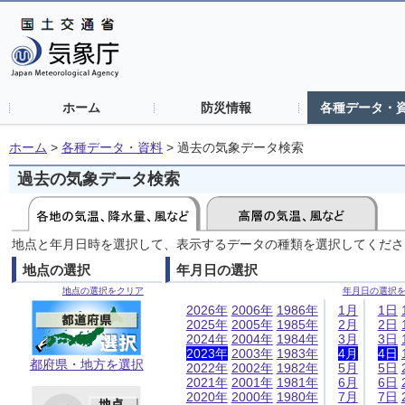
ホーム
防災情報
各種データ・
ホーム
>
各種データ・資料
>
過去の気象データ検索
過去の気象データ検索
地点と年月日時を選択して、表示するデータの種類を選択してくださ
地点の選択
年月日の選択
地点の選択をクリア
年月日の選択
2026年
2006年
1986年
1月
1日
2025年
2005年
1985年
2月
2日
2024年
2004年
1984年
3月
3日
2023年
2003年
1983年
4月
4日
都府県・地方を選択
2022年
2002年
1982年
5月
5日
2021年
2001年
1981年
6月
6日
2020年
2000年
1980年
7月
7日