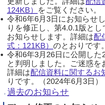
更新しました。詳細は
配信
124KB）
をご覧ください。（2
令和6年6月3日にお知らせし
りを修正し、第4.0.1版
お知らせします。詳細は
配
式：121KB）
のとおりです。
令和6年3月26日に公開した
と判明しました。ご迷惑を
詳細は
配信資料に関するお知
りです。（2024年6月3日）
過去のお知らせ