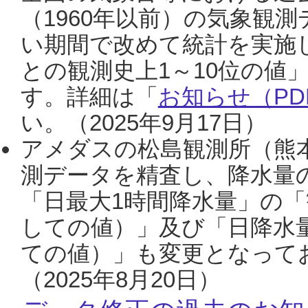
（1960年以前）の気象観
い期間で改めて統計を実施
との観測史上1～10位の値
す。詳細は「
お知らせ（PDF
い。（2025年9月17日）
アメダスの松島観測所（熊本
測データを精査し、降水量
「日最大1時間降水量」の「
しての値）」及び「日降水
ての値）」も変更となって
（2025年8月20日）