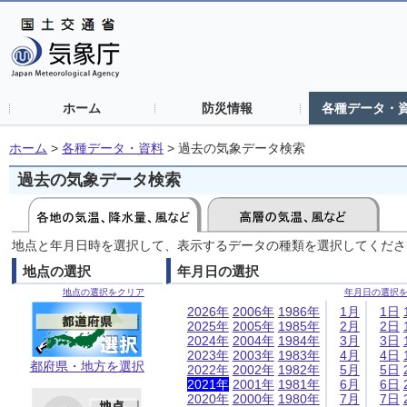
ホーム
防災情報
各種データ・
ホーム
>
各種データ・資料
>
過去の気象データ検索
過去の気象データ検索
地点と年月日時を選択して、表示するデータの種類を選択してくださ
地点の選択
年月日の選択
地点の選択をクリア
年月日の選択
2026年
2006年
1986年
1月
1日
2025年
2005年
1985年
2月
2日
2024年
2004年
1984年
3月
3日
2023年
2003年
1983年
4月
4日
都府県・地方を選択
2022年
2002年
1982年
5月
5日
2021年
2001年
1981年
6月
6日
2020年
2000年
1980年
7月
7日