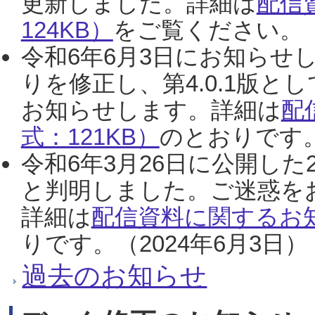
更新しました。詳細は
配信
124KB）
をご覧ください。（2
令和6年6月3日にお知らせし
りを修正し、第4.0.1版
お知らせします。詳細は
配
式：121KB）
のとおりです。
令和6年3月26日に公開した
と判明しました。ご迷惑を
詳細は
配信資料に関するお知
りです。（2024年6月3日）
過去のお知らせ