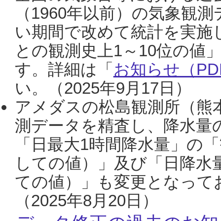
（1960年以前）の気象観
い期間で改めて統計を実施
との観測史上1～10位の値
す。詳細は「
お知らせ（PDF
い。（2025年9月17日）
アメダスの松島観測所（熊本
測データを精査し、降水量
「日最大1時間降水量」の「
しての値）」及び「日降水
ての値）」も変更となって
（2025年8月20日）