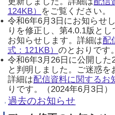
更新しました。詳細は
配信
124KB）
をご覧ください。（2
令和6年6月3日にお知らせし
りを修正し、第4.0.1版
お知らせします。詳細は
配
式：121KB）
のとおりです。
令和6年3月26日に公開した
と判明しました。ご迷惑を
詳細は
配信資料に関するお知
りです。（2024年6月3日）
過去のお知らせ