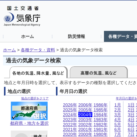
ホーム
防災情報
各種データ・
ホーム
>
各種データ・資料
>
過去の気象データ検索
過去の気象データ検索
地点と年月日時を選択して、表示するデータの種類を選択してくださ
地点の選択
年月日の選択
地点の選択をクリア
年月日の選択
2026年
2006年
1986年
1月
1日
2025年
2005年
1985年
2月
2日
2024年
2004年
1984年
3月
3日
2023年
2003年
1983年
4月
4日
都府県・地方を選択
2022年
2002年
1982年
5月
5日
2021年
2001年
1981年
6月
6日
2020年
2000年
1980年
7月
7日