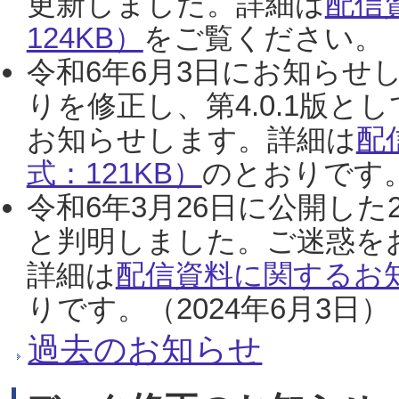
更新しました。詳細は
配信
124KB）
をご覧ください。（2
令和6年6月3日にお知らせし
りを修正し、第4.0.1版
お知らせします。詳細は
配
式：121KB）
のとおりです。
令和6年3月26日に公開した
と判明しました。ご迷惑を
詳細は
配信資料に関するお知
りです。（2024年6月3日）
過去のお知らせ