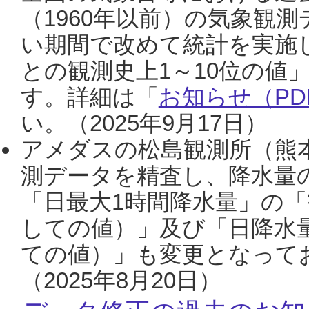
（1960年以前）の気象観
い期間で改めて統計を実施
との観測史上1～10位の値
す。詳細は「
お知らせ（PDF
い。（2025年9月17日）
アメダスの松島観測所（熊本
測データを精査し、降水量
「日最大1時間降水量」の「
しての値）」及び「日降水
ての値）」も変更となって
（2025年8月20日）