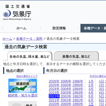
ホーム
防災情報
各種データ・
ホーム
>
各種データ・資料
>
過去の気象データ検索
過去の気象データ検索
地点と年月日時を選択して、表示するデータの種類を選択してくださ
地点の選択
年月日の選択
地点の選択をクリア
年月日の選択
2026年
2006年
1986年
1月
1日
2025年
2005年
1985年
2月
2日
2024年
2004年
1984年
3月
3日
2023年
2003年
1983年
4月
4日
都府県・地方を選択
2022年
2002年
1982年
5月
5日
2021年
2001年
1981年
6月
6日
2020年
2000年
1980年
7月
7日