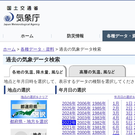
ホーム
防災情報
各種データ・
ホーム
>
各種データ・資料
>
過去の気象データ検索
過去の気象データ検索
地点と年月日時を選択して、表示するデータの種類を選択してくださ
地点の選択
年月日の選択
地点の選択をクリア
年月日の選択
2026年
2006年
1986年
1月
1日
2025年
2005年
1985年
2月
2日
2024年
2004年
1984年
3月
3日
2023年
2003年
1983年
4月
4日
都府県・地方を選択
2022年
2002年
1982年
5月
5日
2021年
2001年
1981年
6月
6日
2020年
2000年
1980年
7月
7日