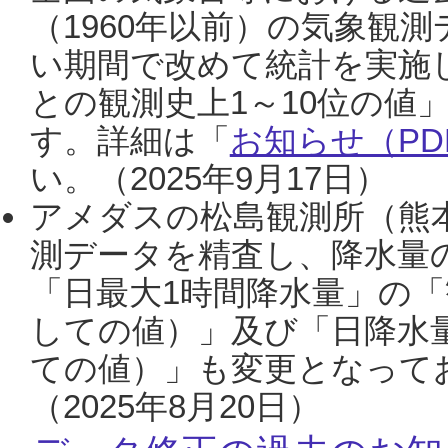
（1960年以前）の気象観
い期間で改めて統計を実施
との観測史上1～10位の値
す。詳細は「
お知らせ（PDF
い。（2025年9月17日）
アメダスの松島観測所（熊本
測データを精査し、降水量
「日最大1時間降水量」の「
しての値）」及び「日降水
ての値）」も変更となって
（2025年8月20日）