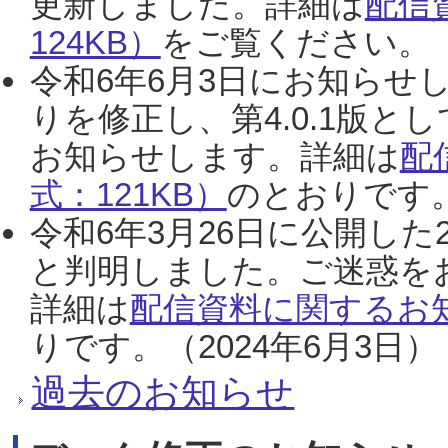
更新しました。詳細は
配信
124KB）
をご覧ください。（2
令和6年6月3日にお知らせし
りを修正し、第4.0.1版
お知らせします。詳細は
配
式：121KB）
のとおりです。
令和6年3月26日に公開した
と判明しました。ご迷惑を
詳細は
配信資料に関するお知
りです。（2024年6月3日）
過去のお知らせ