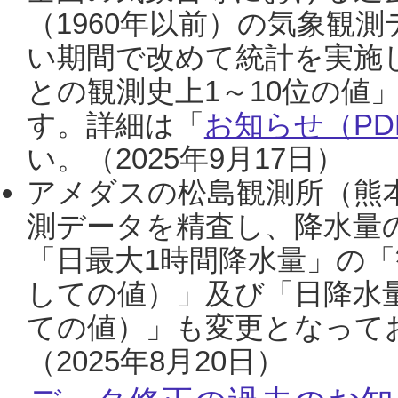
（1960年以前）の気象観
い期間で改めて統計を実施
との観測史上1～10位の値
す。詳細は「
お知らせ（PDF
い。（2025年9月17日）
アメダスの松島観測所（熊本
測データを精査し、降水量
「日最大1時間降水量」の「
しての値）」及び「日降水
ての値）」も変更となって
（2025年8月20日）