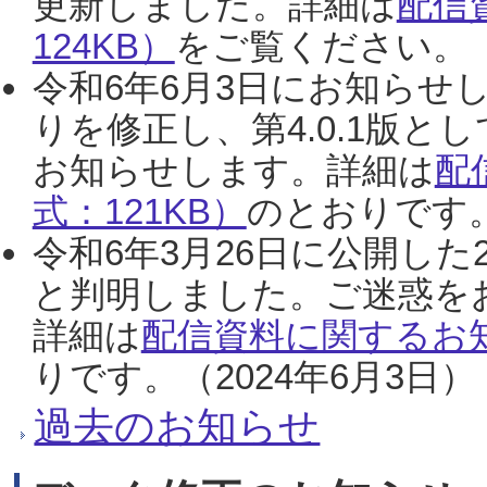
更新しました。詳細は
配信
124KB）
をご覧ください。（2
令和6年6月3日にお知らせし
りを修正し、第4.0.1版
お知らせします。詳細は
配
式：121KB）
のとおりです。
令和6年3月26日に公開した
と判明しました。ご迷惑を
詳細は
配信資料に関するお知
りです。（2024年6月3日）
過去のお知らせ