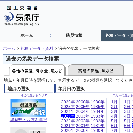
ホーム
防災情報
各種データ・
ホーム
>
各種データ・資料
>
過去の気象データ検索
過去の気象データ検索
地点と年月日時を選択して、表示するデータの種類を選択してくださ
地点の選択
年月日の選択
地点の選択をクリア
年月日の選択
2026年
2006年
1986年
1月
1日
2025年
2005年
1985年
2月
2日
2024年
2004年
1984年
3月
3日
2023年
2003年
1983年
4月
4日
都府県・地方を選択
2022年
2002年
1982年
5月
5日
2021年
2001年
1981年
6月
6日
2020年
2000年
1980年
7月
7日