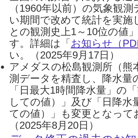
（1960年以前）の気象観
い期間で改めて統計を実施
との観測史上1～10位の値
す。詳細は「
お知らせ（PDF
い。（2025年9月17日）
アメダスの松島観測所（熊本
測データを精査し、降水量
「日最大1時間降水量」の「
しての値）」及び「日降水
ての値）」も変更となって
（2025年8月20日）