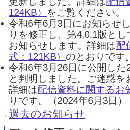
更新しました。詳細は
配信
124KB）
をご覧ください。（2
令和6年6月3日にお知らせし
りを修正し、第4.0.1版
お知らせします。詳細は
配
式：121KB）
のとおりです。
令和6年3月26日に公開した
と判明しました。ご迷惑を
詳細は
配信資料に関するお知
りです。（2024年6月3日）
過去のお知らせ