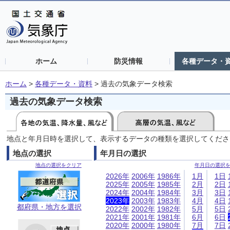
ホーム
防災情報
各種データ・
ホーム
>
各種データ・資料
>
過去の気象データ検索
過去の気象データ検索
地点と年月日時を選択して、表示するデータの種類を選択してくださ
地点の選択
年月日の選択
地点の選択をクリア
年月日の選択
2026年
2006年
1986年
1月
1日
2025年
2005年
1985年
2月
2日
2024年
2004年
1984年
3月
3日
2023年
2003年
1983年
4月
4日
都府県・地方を選択
2022年
2002年
1982年
5月
5日
2021年
2001年
1981年
6月
6日
2020年
2000年
1980年
7月
7日