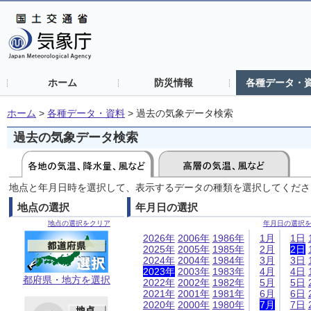
ホーム
防災情報
各種データ・
ホーム
>
各種データ・資料
>
過去の気象データ検索
過去の気象データ検索
地点と年月日時を選択して、表示するデータの種類を選択してくださ
地点の選択
年月日の選択
地点の選択をクリア
年月日の選択
2026年
2006年
1986年
1月
1日
2025年
2005年
1985年
2月
2日
2024年
2004年
1984年
3月
3日
2023年
2003年
1983年
4月
4日
都府県・地方を選択
2022年
2002年
1982年
5月
5日
2021年
2001年
1981年
6月
6日
2020年
2000年
1980年
7月
7日