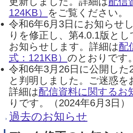
更新しました。詳細は
配信
124KB）
をご覧ください。（2
令和6年6月3日にお知らせし
りを修正し、第4.0.1版
お知らせします。詳細は
配
式：121KB）
のとおりです。
令和6年3月26日に公開した
と判明しました。ご迷惑を
詳細は
配信資料に関するお知
りです。（2024年6月3日）
過去のお知らせ