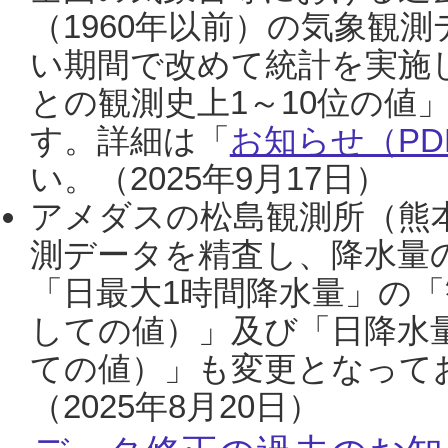
（1960年以前）の気象観
い期間で改めて統計を実施
との観測史上1～10位の値
す。詳細は「
お知らせ（PDF
い。（2025年9月17日）
アメダスの松島観測所（熊本
測データを精査し、降水量
「日最大1時間降水量」の「
しての値）」及び「日降水
ての値）」も変更となって
（2025年8月20日）