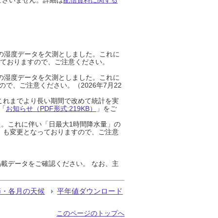
までの湿度データを欠測としました。これに
っておりますので、ご注意ください。
までの湿度データを欠測としました。これに
、ご注意ください。（2026年7月22
これまでより長い期間で改めて統計を実
「
お知らせ（PDF形式:219KB）
」をご
た。これに伴い「日最大1時間降水量」の
」も変更となっておりますので、ご注意
載データをご確認ください。 なお、主
節・各月の天候
平年値ダウンロード
このページのトップへ