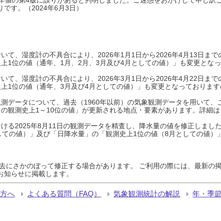
です。（2024年6月3日）
て、湿度計の不具合により、2026年1月1日から2026年4月13日
上1位の値（通年、1月、2月、3月及び4月としての値）」も変更とな
て、湿度計の不具合により、2026年3月1日から2026年4月22日
上1位の値（通年、3月及び4月としての値）」も変更となっておりますので
測データについて、過去（1960年以前）の気象観測データを用いて、
の観測史上1～10位の値」が更新される地点・要素があります。詳細は
ける2025年8月11日の観測データを精査し、降水量の値を修正しまし
しての値）」及び「日降水量」の「観測史上1位の値（8月としての値）
過去にさかのぼって修正する場合があります。 ご利用の際には、最新の掲
お知らせに掲載します。
る方へ
よくある質問（FAQ）
気象観測統計の解説
年・季