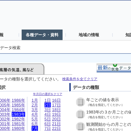
報
各種データ・資料
地域の情報
知
データ検索
ータの種類を選択してください。
検索条件を全てクリア
選択
データの種類
年月日の選択をクリア
年ごとの値を表示
006年
1986年
1月
1日
16日
005年
1985年
2月
2日
17日
（地点を指定してください）
004年
1984年
3月
3日
18日
1983年の３か月ごとの
003年
1983年
4月
4日
19日
（地点を指定してください）
002年
1982年
5月
5日
20日
001年
1981年
6月
6日
21日
観測開始からの月ごと
000年
1980年
7月
7日
22日
（地点を指定してください）