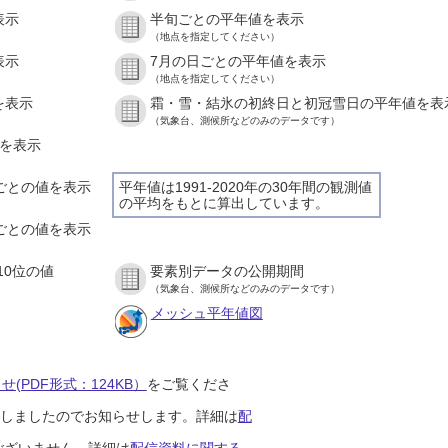
表示
半旬ごとの平年値を表示
（地点を指定してください）
表示
7月の日ごとの平年値を表示
（地点を指定してください）
を表示
霜・雪・結氷の初終日と初冠雪日の平年値を表
（気象台、測候所などのみのデータです）
値を表示
間ごとの値を表示
平年値は1991-2020年の30年間の観測値
の平均をもとに算出しています。
分ごとの値を表示
10位の値
要素別データの公開期間
（気象台、測候所などのみのデータです）
メッシュ平年値図
(PDF形式：124KB）
をご覧くださ
開始しましたのでお知らせします。詳細は
配
ございません。詳細は
配信資料に関する