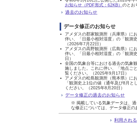
お知らせ（PDF形式：62KB）
のとおり
過去のお知らせ
データ修正のお知らせ
アメダスの郡家観測所（兵庫県）におい
伴い、「日最小相対湿度」の「観測史
（2026年7月22日）
アメダスの高野観測所（広島県）におい
伴い、「日最小相対湿度」の「観測史
日）
全国の気象台等における過去の気象観
施しました。これに伴い、「地点ごと
覧ください。（2025年9月17日）
アメダスの松島観測所（熊本県）にお
「観測史上1位の値（通年及び8月と
ください。（2025年8月20日）
データ修正の過去のお知らせ
※ 掲載している気象データは、
な修正については、データ修正の
利用され