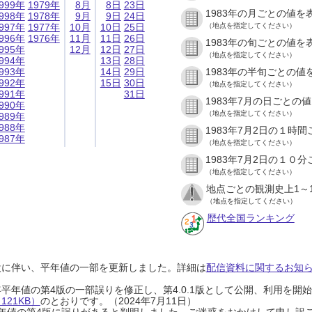
999年
1979年
8月
8日
23日
1983年の月ごとの値を
998年
1978年
9月
9日
24日
997年
1977年
10月
10日
25日
（地点を指定してください）
996年
1976年
11月
11日
26日
1983年の旬ごとの値を
995年
12月
12日
27日
（地点を指定してください）
994年
13日
28日
993年
14日
29日
1983年の半旬ごとの値
992年
15日
30日
（地点を指定してください）
991年
31日
1983年7月の日ごとの
990年
（地点を指定してください）
989年
988年
1983年7月2日の１時
987年
（地点を指定してください）
1983年7月2日の１０
（地点を指定してください）
地点ごとの観測史上1～
（地点を指定してください）
歴代全国ランキング
設に伴い、平年値の一部を更新しました。詳細は
配信資料に関するお知らせ
0年平年値の第4版の一部誤りを修正し、第4.0.1版として公開、利用を
21KB）
のとおりです。（2024年7月11日）
0年平年値の第4版に誤りがあると判明しました。ご迷惑をおかけして申し訳