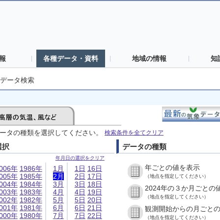
報
各種データ・資料
地域の情報
知
データ検索
ータの種類を選択してください。
検索条件を全てクリア
選択
データの種類
年月日の選択をクリア
年ごとの値を表示
006年
1986年
1月
1日
16日
005年
1985年
2月
2日
17日
（地点を指定してください）
004年
1984年
3月
3日
18日
2024年の３か月ごとの
003年
1983年
4月
4日
19日
（地点を指定してください）
002年
1982年
5月
5日
20日
001年
1981年
6月
6日
21日
観測開始からの月ごと
000年
1980年
7月
7日
22日
（地点を指定してください）