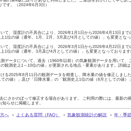
です。（2024年6月3日）
て、湿度計の不具合により、2026年1月1日から2026年4月13日
上1位の値（通年、1月、2月、3月及び4月としての値）」も変更とな
て、湿度計の不具合により、2026年3月1日から2026年4月22日
上1位の値（通年、3月及び4月としての値）」も変更となっておりますので
測データについて、過去（1960年以前）の気象観測データを用いて、
の観測史上1～10位の値」が更新される地点・要素があります。詳細は
ける2025年8月11日の観測データを精査し、降水量の値を修正しまし
しての値）」及び「日降水量」の「観測史上1位の値（8月としての値）
過去にさかのぼって修正する場合があります。 ご利用の際には、最新の掲
お知らせに掲載します。
る方へ
よくある質問（FAQ）
気象観測統計の解説
年・季