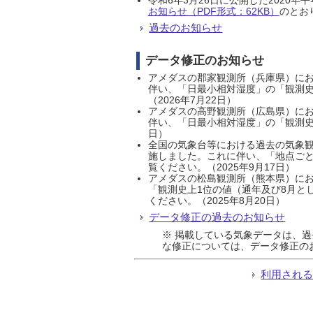
お知らせ（PDF形式：62KB）
のとおり
過去のお知らせ
データ修正のお知らせ
アメダスの郡家観測所（兵庫県）におい
伴い、「日最小相対湿度」の「観測史
（2026年7月22日）
アメダスの高野観測所（広島県）におい
伴い、「日最小相対湿度」の「観測史
日）
全国の気象台等における過去の気象観
施しました。これに伴い、「地点ごと
覧ください。（2025年9月17日）
アメダスの松島観測所（熊本県）にお
「観測史上1位の値（通年及び8月と
ください。（2025年8月20日）
データ修正の過去のお知らせ
※ 掲載している気象データは、
な修正については、データ修正の
利用され