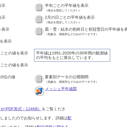
表示
半旬ごとの平年値を表示
（地点を指定してください）
表示
2月の日ごとの平年値を表示
（地点を指定してください）
を表示
霜・雪・結氷の初終日と初冠雪日の平年値を
（気象台、測候所などのみのデータです）
値を表示
時間ごとの値を表示
平年値は1991-2020年の30年間の観測値
の平均をもとに算出しています。
０分ごとの値を表示
10位の値
要素別データの公開期間
（気象台、測候所などのみのデータです）
メッシュ平年値図
(PDF形式：124KB）
をご覧くださ
開始しましたのでお知らせします。詳細は
配
ございません。詳細は
配信資料に関する