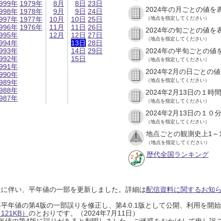
999年
1979年
8月
8日
23日
2024年の月ごとの値を
998年
1978年
9月
9日
24日
997年
1977年
10月
10日
25日
（地点を指定してください）
996年
1976年
11月
11日
26日
2024年の旬ごとの値を
995年
12月
12日
27日
（地点を指定してください）
994年
13日
28日
993年
14日
29日
2024年の半旬ごとの値
992年
15日
（地点を指定してください）
991年
2024年2月の日ごとの
990年
（地点を指定してください）
989年
988年
2024年2月13日の１
987年
（地点を指定してください）
2024年2月13日の１
（地点を指定してください）
地点ごとの観測史上1～
（地点を指定してください）
歴代全国ランキング
設に伴い、平年値の一部を更新しました。詳細は
配信資料に関するお知らせ
0年平年値の第4版の一部誤りを修正し、第4.0.1版として公開、利用を
21KB）
のとおりです。（2024年7月11日）
0年平年値の第4版に誤りがあると判明しました。ご迷惑をおかけして申し訳