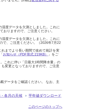
までの湿度データを欠測としました。これに
っておりますので、ご注意ください。
までの湿度データを欠測としました。これに
、ご注意ください。（2026年7月22
これまでより長い期間で改めて統計を実
「
お知らせ（PDF形式:219KB）
」をご
た。これに伴い「日最大1時間降水量」の
」も変更となっておりますので、ご注意
載データをご確認ください。 なお、主
節・各月の天候
平年値ダウンロード
このページのトップへ