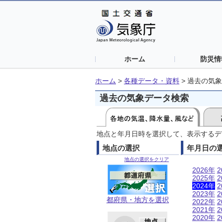
ホーム
防災情
ホーム
>
各種データ・資料
>
過去の気象
過去の気象データ検索
地点と年月日時を選択して、表示するデ
地点の選択
年月日の
地点の選択をクリア
2026年
2
2025年
2
2024年
2
2023年
2
都府県・地方を選択
2022年
2
2021年
2
2020年
2