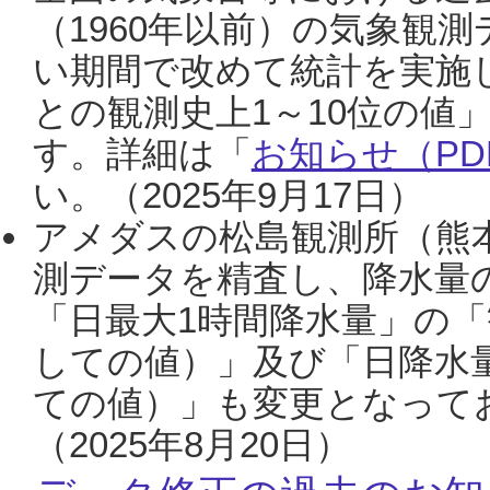
（1960年以前）の気象観
い期間で改めて統計を実施
との観測史上1～10位の値
す。詳細は「
お知らせ（PDF
い。（2025年9月17日）
アメダスの松島観測所（熊本
測データを精査し、降水量
「日最大1時間降水量」の「
しての値）」及び「日降水
ての値）」も変更となって
（2025年8月20日）