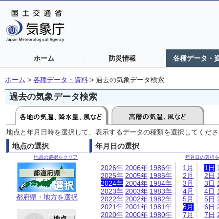
ホーム
防災情報
各種データ・
ホーム
>
各種データ・資料
>
過去の気象データ検索
過去の気象データ検索
地点と年月日時を選択して、表示するデータの種類を選択してくださ
地点の選択
年月日の選択
地点の選択をクリア
年月日の選択
2026年
2006年
1986年
1月
1日
2025年
2005年
1985年
2月
2日
2024年
2004年
1984年
3月
3日
2023年
2003年
1983年
4月
4日
都府県・地方を選択
2022年
2002年
1982年
5月
5日
2021年
2001年
1981年
6月
6日
2020年
2000年
1980年
7月
7日