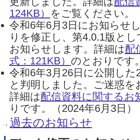
更新しました。詳細は
配信
124KB）
をご覧ください。（2
令和6年6月3日にお知らせし
りを修正し、第4.0.1版
お知らせします。詳細は
配
式：121KB）
のとおりです。
令和6年3月26日に公開した
と判明しました。ご迷惑を
詳細は
配信資料に関するお知
りです。（2024年6月3日）
過去のお知らせ