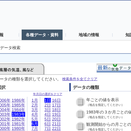
報
各種データ・資料
地域の情報
知
データ検索
ータの種類を選択してください。
検索条件を全てクリア
選択
データの種類
年月日の選択をクリア
年ごとの値を表示
006年
1986年
1月
1日
16日
005年
1985年
2月
2日
17日
（地点を指定してください）
004年
1984年
3月
3日
18日
1983年の３か月ごとの
003年
1983年
4月
4日
19日
（地点を指定してください）
002年
1982年
5月
5日
20日
001年
1981年
6月
6日
21日
観測開始からの月ごと
000年
1980年
7月
7日
22日
（地点を指定してください）