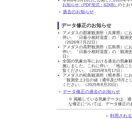
お知らせ（PDF形式：62KB）
のとおり
過去のお知らせ
データ修正のお知らせ
アメダスの郡家観測所（兵庫県）におい
伴い、「日最小相対湿度」の「観測史
（2026年7月22日）
アメダスの高野観測所（広島県）におい
伴い、「日最小相対湿度」の「観測史
日）
全国の気象台等における過去の気象観
施しました。これに伴い、「地点ごと
覧ください。（2025年9月17日）
アメダスの松島観測所（熊本県）にお
「観測史上1位の値（通年及び8月と
ください。（2025年8月20日）
データ修正の過去のお知らせ
※ 掲載している気象データは、
な修正については、データ修正の
利用され