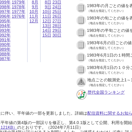
999年
1979年
8月
8日
23日
1983年の月ごとの値を
998年
1978年
9月
9日
24日
997年
1977年
10月
10日
25日
（地点を指定してください）
996年
1976年
11月
11日
26日
1983年の旬ごとの値を
995年
12月
12日
27日
（地点を指定してください）
994年
13日
28日
993年
14日
29日
1983年の半旬ごとの値
992年
15日
30日
（地点を指定してください）
991年
1983年6月の日ごとの
990年
（地点を指定してください）
989年
988年
1983年6月1日の１時
987年
（地点を指定してください）
1983年6月1日の１０
（地点を指定してください）
地点ごとの観測史上1～
（地点を指定してください）
歴代全国ランキング
設に伴い、平年値の一部を更新しました。詳細は
配信資料に関するお知らせ
0年平年値の第4版の一部誤りを修正し、第4.0.1版として公開、利用を
21KB）
のとおりです。（2024年7月11日）
0年平年値の第4版に誤りがあると判明しました。ご迷惑をおかけして申し訳