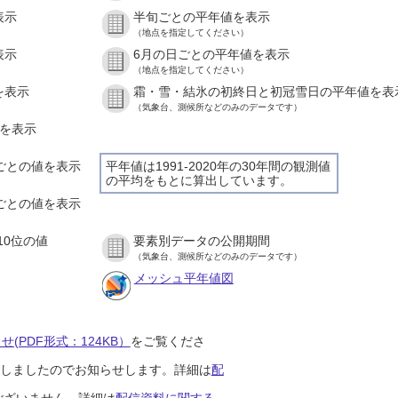
表示
半旬ごとの平年値を表示
（地点を指定してください）
表示
6月の日ごとの平年値を表示
（地点を指定してください）
を表示
霜・雪・結氷の初終日と初冠雪日の平年値を表
（気象台、測候所などのみのデータです）
値を表示
間ごとの値を表示
平年値は1991-2020年の30年間の観測値
の平均をもとに算出しています。
分ごとの値を表示
10位の値
要素別データの公開期間
（気象台、測候所などのみのデータです）
メッシュ平年値図
(PDF形式：124KB）
をご覧くださ
開始しましたのでお知らせします。詳細は
配
ございません。詳細は
配信資料に関する