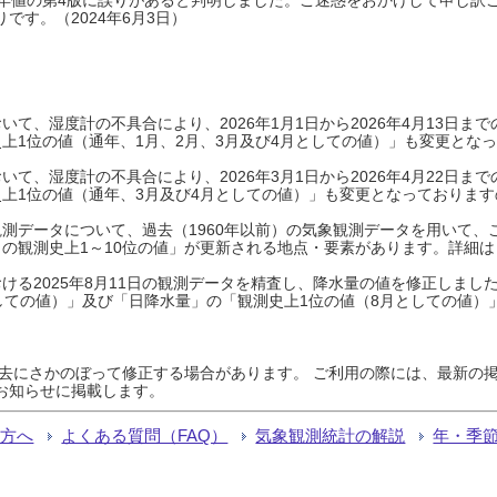
です。（2024年6月3日）
て、湿度計の不具合により、2026年1月1日から2026年4月13日
上1位の値（通年、1月、2月、3月及び4月としての値）」も変更とな
て、湿度計の不具合により、2026年3月1日から2026年4月22日
上1位の値（通年、3月及び4月としての値）」も変更となっておりますので
測データについて、過去（1960年以前）の気象観測データを用いて、
の観測史上1～10位の値」が更新される地点・要素があります。詳細は
ける2025年8月11日の観測データを精査し、降水量の値を修正しまし
しての値）」及び「日降水量」の「観測史上1位の値（8月としての値）
過去にさかのぼって修正する場合があります。 ご利用の際には、最新の掲
お知らせに掲載します。
る方へ
よくある質問（FAQ）
気象観測統計の解説
年・季