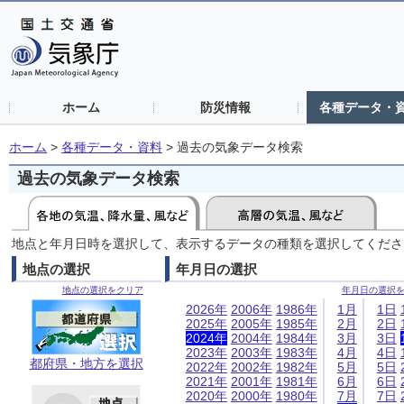
ホーム
防災情報
各種データ・
ホーム
>
各種データ・資料
>
過去の気象データ検索
過去の気象データ検索
地点と年月日時を選択して、表示するデータの種類を選択してくださ
地点の選択
年月日の選択
地点の選択をクリア
年月日の選択
2026年
2006年
1986年
1月
1日
2025年
2005年
1985年
2月
2日
2024年
2004年
1984年
3月
3日
2023年
2003年
1983年
4月
4日
都府県・地方を選択
2022年
2002年
1982年
5月
5日
2021年
2001年
1981年
6月
6日
2020年
2000年
1980年
7月
7日