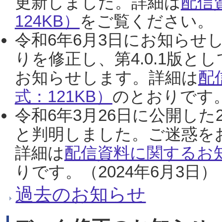
更新しました。詳細は
配信
124KB）
をご覧ください。（2
令和6年6月3日にお知らせし
りを修正し、第4.0.1版
お知らせします。詳細は
配
式：121KB）
のとおりです。
令和6年3月26日に公開した
と判明しました。ご迷惑を
詳細は
配信資料に関するお知
りです。（2024年6月3日）
過去のお知らせ