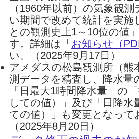
（1960年以前）の気象観
い期間で改めて統計を実施
との観測史上1～10位の値
す。詳細は「
お知らせ（PDF
い。（2025年9月17日）
アメダスの松島観測所（熊本
測データを精査し、降水量
「日最大1時間降水量」の「
しての値）」及び「日降水
ての値）」も変更となって
（2025年8月20日）