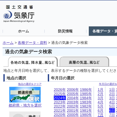
ホーム
防災情報
各種データ・
ホーム
>
各種データ・資料
>
過去の気象データ検索
過去の気象データ検索
地点と年月日時を選択して、表示するデータの種類を選択してくださ
地点の選択
年月日の選択
地点の選択をクリア
年月日の選択
2026年
2006年
1986年
1月
1日
2025年
2005年
1985年
2月
2日
2024年
2004年
1984年
3月
3日
2023年
2003年
1983年
4月
4日
都府県・地方を選択
2022年
2002年
1982年
5月
5日
2021年
2001年
1981年
6月
6日
2020年
2000年
1980年
7月
7日