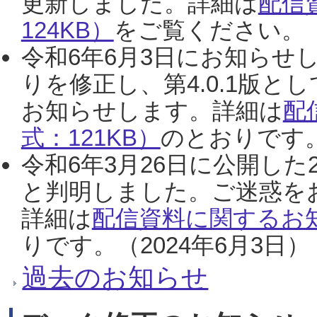
更新しました。詳細は
配信
124KB）
をご覧ください。（2
令和6年6月3日にお知らせし
りを修正し、第4.0.1版
お知らせします。詳細は
配
式：121KB）
のとおりです。
令和6年3月26日に公開した
と判明しました。ご迷惑を
詳細は
配信資料に関するお知
りです。（2024年6月3日）
過去のお知らせ