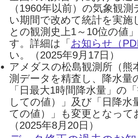
（1960年以前）の気象観
い期間で改めて統計を実施
との観測史上1～10位の値
す。詳細は「
お知らせ（PDF
い。（2025年9月17日）
アメダスの松島観測所（熊本
測データを精査し、降水量
「日最大1時間降水量」の「
しての値）」及び「日降水
ての値）」も変更となって
（2025年8月20日）