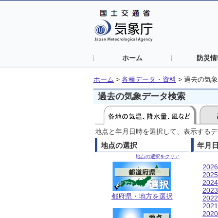
ホーム
防災情
ホーム
>
各種データ・資料
>
過去の気象
過去の気象データ検索
地点と年月日時を選択して、表示するデ
地点の選択
年月
地点の選択をクリア
202
202
202
202
都府県・地方を選択
202
202
202