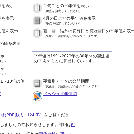
値を表示
半旬ごとの平年値を表示
）
（地点を指定してください）
値を表示
4月の日ごとの平年値を表示
）
（地点を指定してください）
の値を表示
霜・雪・結氷の初終日と初冠雪日の平年値を表
）
（気象台、測候所などのみのデータです）
との値を表示
）
表示
平年値は1991-2020年の30年間の観測値
の平均をもとに算出しています。
さい）
表示
さい）
1～10位の値
要素別データの公開期間
）
（気象台、測候所などのみのデータです）
グ
メッシュ平年値図
(PDF形式：124KB）
をご覧くださ
開始しましたのでお知らせします。詳細は
配
ございません。詳細は
配信資料に関する