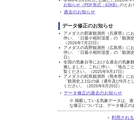
お知らせ（PDF形式：62KB）
のとおり
過去のお知らせ
データ修正のお知らせ
アメダスの郡家観測所（兵庫県）におい
伴い、「日最小相対湿度」の「観測史
（2026年7月22日）
アメダスの高野観測所（広島県）におい
伴い、「日最小相対湿度」の「観測史
日）
全国の気象台等における過去の気象観
施しました。これに伴い、「地点ごと
覧ください。（2025年9月17日）
アメダスの松島観測所（熊本県）にお
「観測史上1位の値（通年及び8月と
ください。（2025年8月20日）
データ修正の過去のお知らせ
※ 掲載している気象データは、
な修正については、データ修正の
利用され