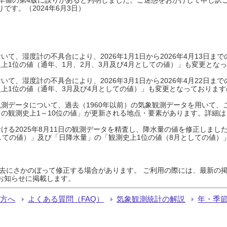
です。（2024年6月3日）
て、湿度計の不具合により、2026年1月1日から2026年4月13日
上1位の値（通年、1月、2月、3月及び4月としての値）」も変更とな
て、湿度計の不具合により、2026年3月1日から2026年4月22日
上1位の値（通年、3月及び4月としての値）」も変更となっておりますので
測データについて、過去（1960年以前）の気象観測データを用いて、
の観測史上1～10位の値」が更新される地点・要素があります。詳細は
ける2025年8月11日の観測データを精査し、降水量の値を修正しまし
しての値）」及び「日降水量」の「観測史上1位の値（8月としての値）
過去にさかのぼって修正する場合があります。 ご利用の際には、最新の掲
お知らせに掲載します。
る方へ
よくある質問（FAQ）
気象観測統計の解説
年・季