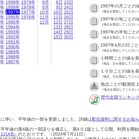
9年
1999年
1979年
8月
8日
23日
1997年の月ごとの
8年
1998年
1978年
9月
9日
24日
7年
1997年
1977年
10月
10日
25日
（地点を指定してください
6年
1996年
1976年
11月
11日
26日
1997年の旬ごとの
5年
1995年
12月
12日
27日
（地点を指定してください
4年
1994年
13日
28日
3年
1993年
14日
29日
1997年の半旬ごと
2年
1992年
15日
30日
（地点を指定してください
1年
1991年
1997年4月の日ご
0年
1990年
（地点を指定してください
9年
1989年
8年
1988年
１時間ごとの値を
7年
1987年
（地点、日を指定してくだ
１０分ごとの値を
（地点、日を指定してくだ
地点ごとの観測史上
（地点を指定してください
歴代全国ランキン
設に伴い、平年値の一部を更新しました。詳細は
配信資料に関するお知らせ
0年平年値の第4版の一部誤りを修正し、第4.0.1版として公開、利用を
21KB）
のとおりです。（2024年7月11日）
0年平年値の第4版に誤りがあると判明しました。ご迷惑をおかけして申し訳