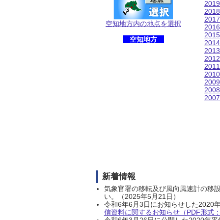
201
201
201
空知地方内の地点を選択
201
201
空知地方
201
201
201
201
201
200
200
200
新着情報
気象官署の移転及び風向風速計の移
い。（2025年5月21日）
令和6年6月3日にお知らせした202
信資料に関するお知らせ（PDF形式：1
令和6年3月26日に公開した202