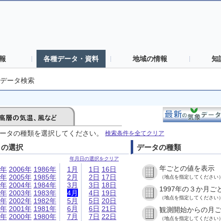
報
各種データ・資料
地域の情報
知
データ検索
ータの種類を選択してください。
検索条件を全てクリア
日の選択
データの種類
年月日の選択をクリア
年ごとの値を表示
6年
2006年
1986年
1月
1日
16日
5年
2005年
1985年
2月
2日
17日
（地点を指定してください
4年
2004年
1984年
3月
3日
18日
1997年の３か月ご
3年
2003年
1983年
4月
4日
19日
（地点を指定してください
2年
2002年
1982年
5月
5日
20日
1年
2001年
1981年
6月
6日
21日
観測開始からの月
0年
2000年
1980年
7月
7日
22日
（地点を指定してください