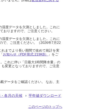
までの湿度データを欠測としました。これに
っておりますので、ご注意ください。
までの湿度データを欠測としました。これに
、ご注意ください。（2026年7月22
これまでより長い期間で改めて統計を実
「
お知らせ（PDF形式:219KB）
」をご
た。これに伴い「日最大1時間降水量」の
」も変更となっておりますので、ご注意
載データをご確認ください。 なお、主
節・各月の天候
平年値ダウンロード
このページのトップへ