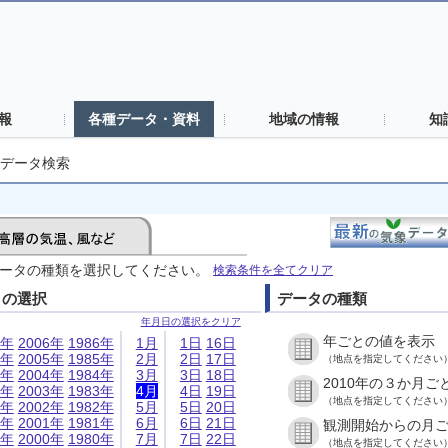
報
各種データ・資料
地域の情報
知
データ検索
ータの種類を選択してください。
検索条件を全てクリア
日の選択
データの種類
年月日の選択をクリア
年ごとの値を表示
6年
2006年
1986年
1月
1日
16日
5年
2005年
1985年
2月
2日
17日
（地点を指定してください
4年
2004年
1984年
3月
3日
18日
2010年の３か月ご
3年
2003年
1983年
4月
4日
19日
（地点を指定してください
2年
2002年
1982年
5月
5日
20日
1年
2001年
1981年
6月
6日
21日
観測開始からの月
0年
2000年
1980年
7月
7日
22日
（地点を指定してください