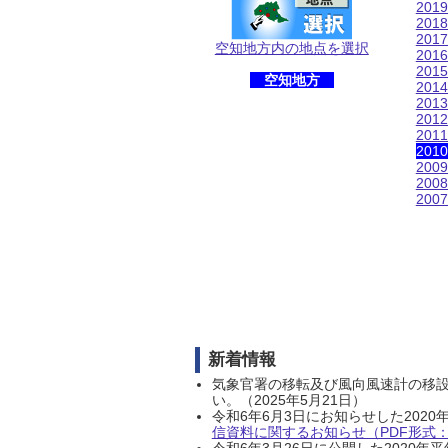
201
201
201
空知地方内の地点を選択
201
201
空知地方
201
201
201
201
201
200
200
200
新着情報
気象官署の移転及び風向風速計の移
い。（2025年5月21日）
令和6年6月3日にお知らせした202
信資料に関するお知らせ（PDF形式：1
令和6年3月26日に公開した202