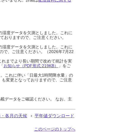
までの湿度データを欠測としました。これに
っておりますので、ご注意ください。
までの湿度データを欠測としました。これに
、ご注意ください。（2026年7月22
これまでより長い期間で改めて統計を実
「
お知らせ（PDF形式:219KB）
」をご
た。これに伴い「日最大1時間降水量」の
」も変更となっておりますので、ご注意
載データをご確認ください。 なお、主
節・各月の天候
平年値ダウンロード
このページのトップへ