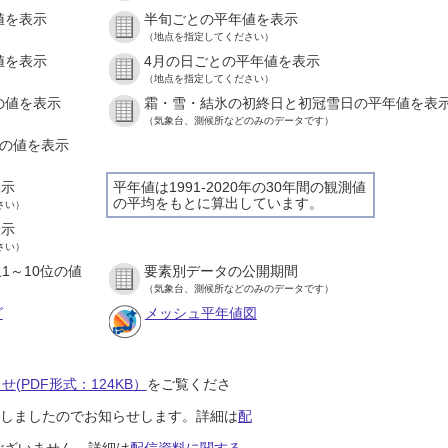
値を表示
半旬ごとの平年値を表示
）
（地点を指定してください）
値を表示
4月の日ごとの平年値を表示
）
（地点を指定してください）
の値を表示
霜・雪・結氷の初終日と初冠雪日の平年値を表
）
（気象台、測候所などのみのデータです）
との値を表示
）
表示
平年値は1991-2020年の30年間の観測値
の平均をもとに算出しています。
さい）
表示
さい）
1～10位の値
要素別データの公開期間
）
（気象台、測候所などのみのデータです）
グ
メッシュ平年値図
(PDF形式：124KB）
をご覧くださ
開始しましたのでお知らせします。詳細は
配
ございません。詳細は
配信資料に関する