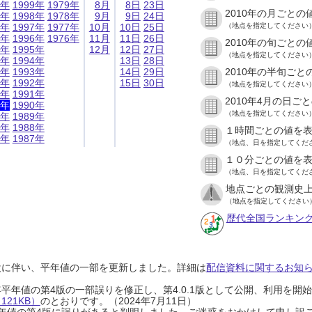
9年
1999年
1979年
8月
8日
23日
2010年の月ごとの
8年
1998年
1978年
9月
9日
24日
7年
1997年
1977年
10月
10日
25日
（地点を指定してください
6年
1996年
1976年
11月
11日
26日
2010年の旬ごとの
5年
1995年
12月
12日
27日
（地点を指定してください
4年
1994年
13日
28日
3年
1993年
14日
29日
2010年の半旬ごと
2年
1992年
15日
30日
（地点を指定してください
1年
1991年
2010年4月の日ご
0年
1990年
（地点を指定してください
9年
1989年
8年
1988年
１時間ごとの値を
7年
1987年
（地点、日を指定してくだ
１０分ごとの値を
（地点、日を指定してくだ
地点ごとの観測史上
（地点を指定してください
歴代全国ランキン
設に伴い、平年値の一部を更新しました。詳細は
配信資料に関するお知らせ
0年平年値の第4版の一部誤りを修正し、第4.0.1版として公開、利用を
21KB）
のとおりです。（2024年7月11日）
0年平年値の第4版に誤りがあると判明しました。ご迷惑をおかけして申し訳