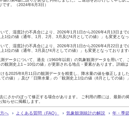
です。（2024年6月3日）
て、湿度計の不具合により、2026年1月1日から2026年4月13日
上1位の値（通年、1月、2月、3月及び4月としての値）」も変更とな
て、湿度計の不具合により、2026年3月1日から2026年4月22日
上1位の値（通年、3月及び4月としての値）」も変更となっておりますので
測データについて、過去（1960年以前）の気象観測データを用いて、
の観測史上1～10位の値」が更新される地点・要素があります。詳細は
ける2025年8月11日の観測データを精査し、降水量の値を修正しまし
しての値）」及び「日降水量」の「観測史上1位の値（8月としての値）
過去にさかのぼって修正する場合があります。 ご利用の際には、最新の掲
お知らせに掲載します。
る方へ
よくある質問（FAQ）
気象観測統計の解説
年・季