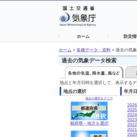
ホーム
防災情
ホーム
>
各種データ・資料
>
過去の気象
過去の気象データ検索
地点と年月日時を選択して、表示するデ
地点の選択
年月
地点の選択をクリア
202
202
202
202
都府県・地方を選択
202
202
202