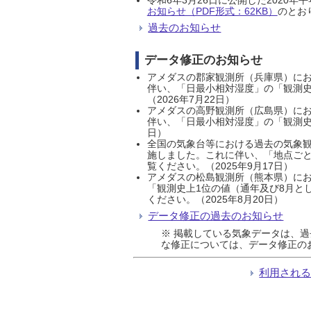
お知らせ（PDF形式：62KB）
のとおり
過去のお知らせ
データ修正のお知らせ
アメダスの郡家観測所（兵庫県）におい
伴い、「日最小相対湿度」の「観測史
（2026年7月22日）
アメダスの高野観測所（広島県）におい
伴い、「日最小相対湿度」の「観測史
日）
全国の気象台等における過去の気象観
施しました。これに伴い、「地点ごと
覧ください。（2025年9月17日）
アメダスの松島観測所（熊本県）にお
「観測史上1位の値（通年及び8月と
ください。（2025年8月20日）
データ修正の過去のお知らせ
※ 掲載している気象データは、
な修正については、データ修正の
利用され