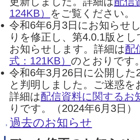
更新しました。詳細は
配信
124KB）
をご覧ください。（2
令和6年6月3日にお知らせし
りを修正し、第4.0.1版
お知らせします。詳細は
配
式：121KB）
のとおりです。
令和6年3月26日に公開した
と判明しました。ご迷惑を
詳細は
配信資料に関するお知
りです。（2024年6月3日）
過去のお知らせ