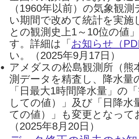
（1960年以前）の気象観
い期間で改めて統計を実施
との観測史上1～10位の値
す。詳細は「
お知らせ（PDF
い。（2025年9月17日）
アメダスの松島観測所（熊本
測データを精査し、降水量
「日最大1時間降水量」の「
しての値）」及び「日降水
ての値）」も変更となって
（2025年8月20日）