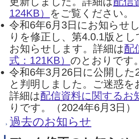
更新しました。詳細は
配信
124KB）
をご覧ください。（2
令和6年6月3日にお知らせし
りを修正し、第4.0.1版
お知らせします。詳細は
配
式：121KB）
のとおりです。
令和6年3月26日に公開した
と判明しました。ご迷惑を
詳細は
配信資料に関するお知
りです。（2024年6月3日）
過去のお知らせ