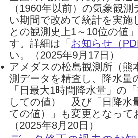
（1960年以前）の気象観
い期間で改めて統計を実施
との観測史上1～10位の値
す。詳細は「
お知らせ（PDF
い。（2025年9月17日）
アメダスの松島観測所（熊本
測データを精査し、降水量
「日最大1時間降水量」の「
しての値）」及び「日降水
ての値）」も変更となって
（2025年8月20日）