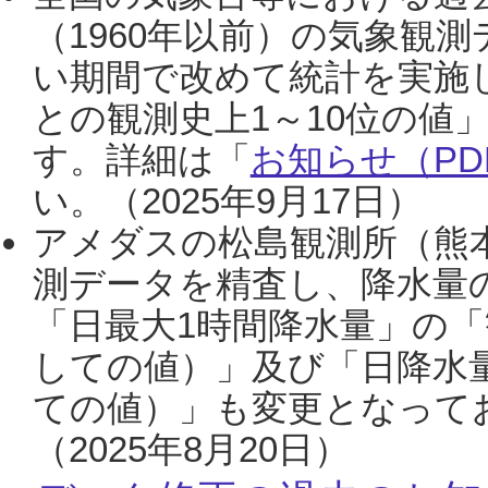
（1960年以前）の気象観
い期間で改めて統計を実施
との観測史上1～10位の値
す。詳細は「
お知らせ（PDF
い。（2025年9月17日）
アメダスの松島観測所（熊本
測データを精査し、降水量
「日最大1時間降水量」の「
しての値）」及び「日降水
ての値）」も変更となって
（2025年8月20日）