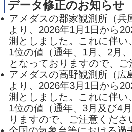
データ修正のお知らせ
アメダスの郡家観測所（兵
より、2026年1月1日から2
測としました。これに伴い
1位の値（通年、1月、2月
となっておりますので、ご注
アメダスの高野観測所（広
より、2026年3月1日から2
測としました。これに伴い
1位の値（通年、3月及び4
りますので、ご注意ください。
全国の気象台等における過