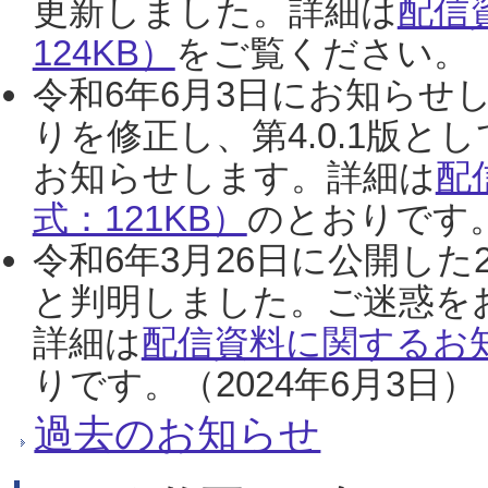
更新しました。詳細は
配信
124KB）
をご覧ください。（2
令和6年6月3日にお知らせし
りを修正し、第4.0.1版
お知らせします。詳細は
配
式：121KB）
のとおりです。
令和6年3月26日に公開した
と判明しました。ご迷惑を
詳細は
配信資料に関するお知
りです。（2024年6月3日）
過去のお知らせ