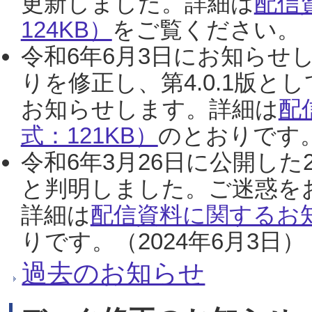
更新しました。詳細は
配信
124KB）
をご覧ください。（2
令和6年6月3日にお知らせし
りを修正し、第4.0.1版
お知らせします。詳細は
配
式：121KB）
のとおりです。
令和6年3月26日に公開した
と判明しました。ご迷惑を
詳細は
配信資料に関するお知
りです。（2024年6月3日）
過去のお知らせ