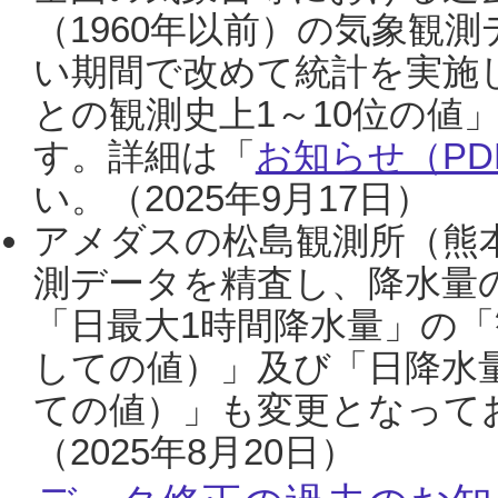
（1960年以前）の気象観
い期間で改めて統計を実施
との観測史上1～10位の値
す。詳細は「
お知らせ（PDF
い。（2025年9月17日）
アメダスの松島観測所（熊本
測データを精査し、降水量
「日最大1時間降水量」の「
しての値）」及び「日降水
ての値）」も変更となって
（2025年8月20日）