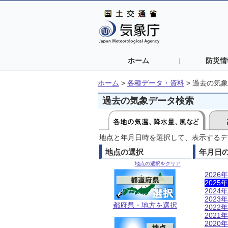
ホーム
防災情
ホーム
>
各種データ・資料
>
過去の気象
過去の気象データ検索
地点と年月日時を選択して、表示するデ
地点の選択
年月日
地点の選択をクリア
2026年
2025年
2024年
2023年
都府県・地方を選択
2022年
2021年
2020年