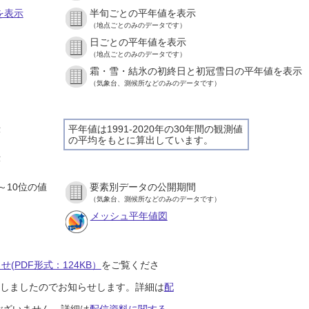
を表示
半旬ごとの平年値を表示
（地点ごとのみのデータです）
日ごとの平年値を表示
）
（地点ごとのみのデータです）
霜・雪・結氷の初終日と初冠雪日の平年値を表示
）
（気象台、測候所などのみのデータです）
示
平年値は1991-2020年の30年間の観測値
の平均をもとに算出しています。
）
示
）
～10位の値
要素別データの公開期間
）
（気象台、測候所などのみのデータです）
メッシュ平年値図
(PDF形式：124KB）
をご覧くださ
開始しましたのでお知らせします。詳細は
配
ございません。詳細は
配信資料に関する