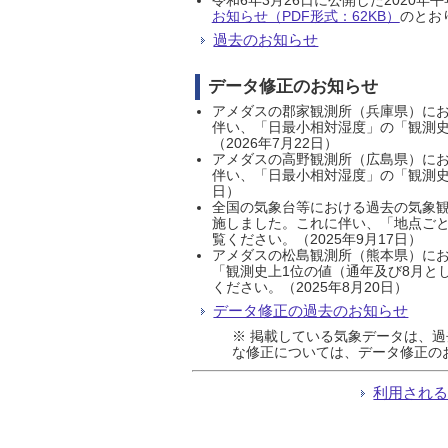
お知らせ（PDF形式：62KB）
のとおり
過去のお知らせ
データ修正のお知らせ
アメダスの郡家観測所（兵庫県）におい
伴い、「日最小相対湿度」の「観測史
（2026年7月22日）
アメダスの高野観測所（広島県）におい
伴い、「日最小相対湿度」の「観測史
日）
全国の気象台等における過去の気象観
施しました。これに伴い、「地点ごと
覧ください。（2025年9月17日）
アメダスの松島観測所（熊本県）にお
「観測史上1位の値（通年及び8月と
ください。（2025年8月20日）
データ修正の過去のお知らせ
※ 掲載している気象データは、
な修正については、データ修正の
利用され