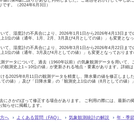
です。（2024年6月3日）
て、湿度計の不具合により、2026年1月1日から2026年4月13日
上1位の値（通年、1月、2月、3月及び4月としての値）」も変更とな
て、湿度計の不具合により、2026年3月1日から2026年4月22日
上1位の値（通年、3月及び4月としての値）」も変更となっておりますので
測データについて、過去（1960年以前）の気象観測データを用いて、
の観測史上1～10位の値」が更新される地点・要素があります。詳細は
ける2025年8月11日の観測データを精査し、降水量の値を修正しまし
しての値）」及び「日降水量」の「観測史上1位の値（8月としての値）
過去にさかのぼって修正する場合があります。 ご利用の際には、最新の掲
お知らせに掲載します。
る方へ
よくある質問（FAQ）
気象観測統計の解説
年・季