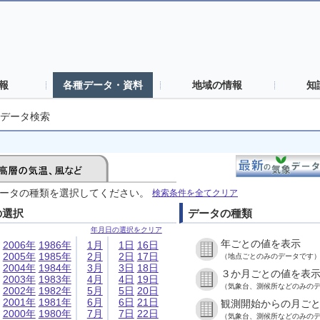
報
各種データ・資料
地域の情報
知
データ検索
ータの種類を選択してください。
検索条件を全てクリア
の選択
データの種類
年月日の選択をクリア
年ごとの値を表示
2006年
1986年
1月
1日
16日
2005年
1985年
2月
2日
17日
（地点ごとのみのデータです
2004年
1984年
3月
3日
18日
３か月ごとの値を表
2003年
1983年
4月
4日
19日
（気象台、測候所などのみの
2002年
1982年
5月
5日
20日
2001年
1981年
6月
6日
21日
観測開始からの月ご
2000年
1980年
7月
7日
22日
（気象台、測候所などのみの