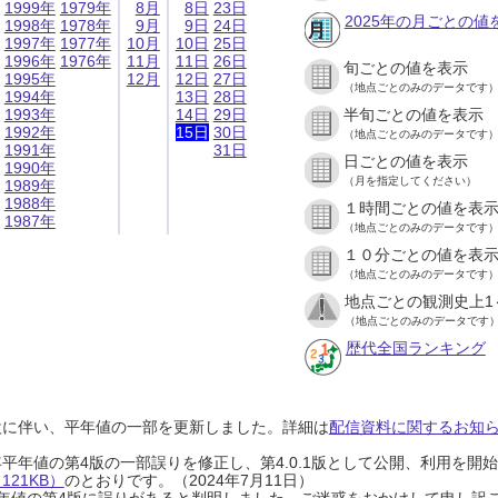
1999年
1979年
8月
8日
23日
2025年の月ごとの値
1998年
1978年
9月
9日
24日
1997年
1977年
10月
10日
25日
1996年
1976年
11月
11日
26日
旬ごとの値を表示
1995年
12月
12日
27日
（地点ごとのみのデータです
1994年
13日
28日
1993年
14日
29日
半旬ごとの値を表示
1992年
15日
30日
（地点ごとのみのデータです
1991年
31日
日ごとの値を表示
1990年
（月を指定してください）
1989年
1988年
１時間ごとの値を表
1987年
（地点ごとのみのデータです
１０分ごとの値を表
（地点ごとのみのデータです
地点ごとの観測史上1
（地点ごとのみのデータです
歴代全国ランキング
設に伴い、平年値の一部を更新しました。詳細は
配信資料に関するお知らせ
0年平年値の第4版の一部誤りを修正し、第4.0.1版として公開、利用を
21KB）
のとおりです。（2024年7月11日）
0年平年値の第4版に誤りがあると判明しました。ご迷惑をおかけして申し訳