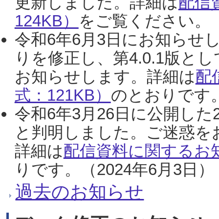
更新しました。詳細は
配信
124KB）
をご覧ください。（2
令和6年6月3日にお知らせし
りを修正し、第4.0.1版
お知らせします。詳細は
配
式：121KB）
のとおりです。
令和6年3月26日に公開した
と判明しました。ご迷惑を
詳細は
配信資料に関するお知
りです。（2024年6月3日）
過去のお知らせ