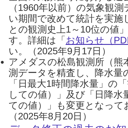
（1960年以前）の気象観
い期間で改めて統計を実施
との観測史上1～10位の値
す。詳細は「
お知らせ（PDF
い。（2025年9月17日）
アメダスの松島観測所（熊本
測データを精査し、降水量
「日最大1時間降水量」の「
しての値）」及び「日降水
ての値）」も変更となって
（2025年8月20日）