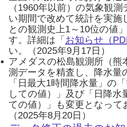
（1960年以前）の気象観
い期間で改めて統計を実施
との観測史上1～10位の値
す。詳細は「
お知らせ（PDF
い。（2025年9月17日）
アメダスの松島観測所（熊本
測データを精査し、降水量
「日最大1時間降水量」の「
しての値）」及び「日降水
ての値）」も変更となって
（2025年8月20日）