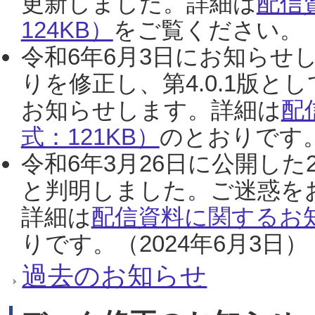
更新しました。詳細は
配信
124KB）
をご覧ください。（2
令和6年6月3日にお知らせし
りを修正し、第4.0.1版
お知らせします。詳細は
配
式：121KB）
のとおりです。
令和6年3月26日に公開した
と判明しました。ご迷惑を
詳細は
配信資料に関するお知
りです。（2024年6月3日）
過去のお知らせ