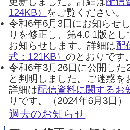
更新しました。詳細は
配信
124KB）
をご覧ください。（2
令和6年6月3日にお知らせし
りを修正し、第4.0.1版
お知らせします。詳細は
配
式：121KB）
のとおりです。
令和6年3月26日に公開した
と判明しました。ご迷惑を
詳細は
配信資料に関するお知
りです。（2024年6月3日）
過去のお知らせ