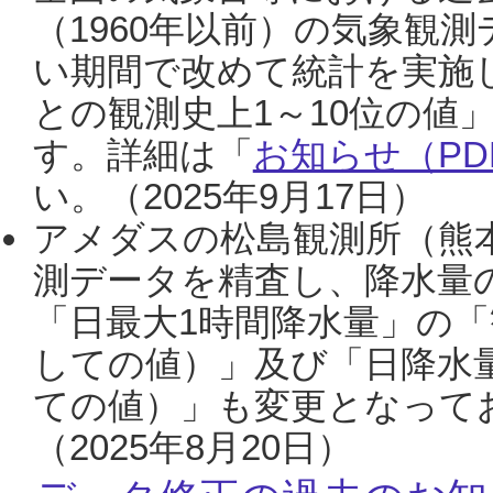
（1960年以前）の気象観
い期間で改めて統計を実施
との観測史上1～10位の値
す。詳細は「
お知らせ（PDF
い。（2025年9月17日）
アメダスの松島観測所（熊本
測データを精査し、降水量
「日最大1時間降水量」の「
しての値）」及び「日降水
ての値）」も変更となって
（2025年8月20日）