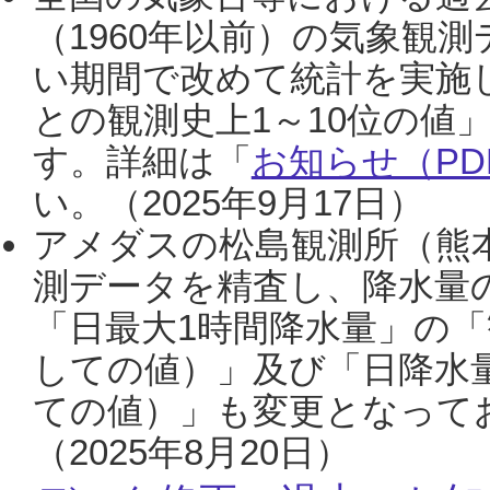
（1960年以前）の気象観
い期間で改めて統計を実施
との観測史上1～10位の値
す。詳細は「
お知らせ（PDF
い。（2025年9月17日）
アメダスの松島観測所（熊本
測データを精査し、降水量
「日最大1時間降水量」の「
しての値）」及び「日降水
ての値）」も変更となって
（2025年8月20日）