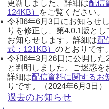
更新しました。詳細は
配信
124KB）
をご覧ください。（2
令和6年6月3日にお知らせし
りを修正し、第4.0.1版
お知らせします。詳細は
配
式：121KB）
のとおりです。
令和6年3月26日に公開した
と判明しました。ご迷惑を
詳細は
配信資料に関するお知
りです。（2024年6月3日）
過去のお知らせ