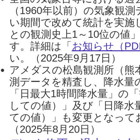
（1960年以前）の気象観
い期間で改めて統計を実施
との観測史上1～10位の値
す。詳細は「
お知らせ（PDF
い。（2025年9月17日）
アメダスの松島観測所（熊本
測データを精査し、降水量
「日最大1時間降水量」の「
しての値）」及び「日降水
ての値）」も変更となって
（2025年8月20日）