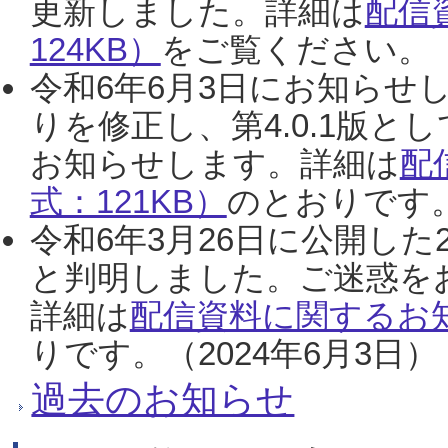
更新しました。詳細は
配信
124KB）
をご覧ください。（2
令和6年6月3日にお知らせし
りを修正し、第4.0.1版
お知らせします。詳細は
配
式：121KB）
のとおりです。
令和6年3月26日に公開した
と判明しました。ご迷惑を
詳細は
配信資料に関するお知
りです。（2024年6月3日）
過去のお知らせ